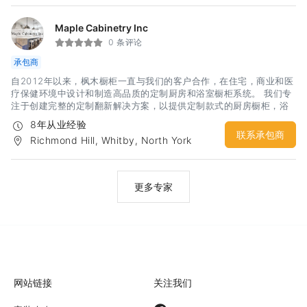
Maple Cabinetry Inc
0 条评论
承包商
自2012年以来，枫木橱柜一直与我们的客户合作，在住宅，商业和医
疗保健环境中设计和制造高品质的定制厨房和浴室橱柜系统。 我们专
注于创建完整的定制翻新解决方案，以提供定制款式的厨房橱柜，浴
室柜，衣柜和步入式衣橱，款式多样，饰面选择丰富且价格合理。 我
8年从业经验
们致力于与客户合作，以满足并超越自定义要求，以实现最高水平的
联系承包商
Richmond Hill, Whitby, North York
客户满意度。 专长 在厨房，浴室，卧室，壁炉柜，接待区和超市中
设计橱柜系统 使用20/20软件进行3D设计，包括渲染 橱柜制造与安
装
更多专家
网站链接
关注我们