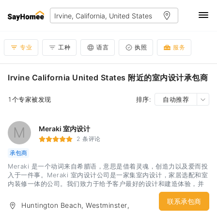
专业
工种
语言
执照
服务
Irvine California United States 附近的室内设计承包商
1个专家被发现
排序:
自动推荐
M
Meraki 室内设计
2 条评论
承包商
Meraki 是一个动词来自希腊语，意思是借着灵魂，创造力以及爱而投
入于一件事。Meraki 室内设计公司是一家集室内设计，家居选配和室
内装修一体的公司。我们致力于给予客户最好的设计和建造体验，并
且将我们尖端的室内设计才能与客户的要求完美融合。我们希望通过
设计，让客户爱上他们的居家以及办公场所。Meraki 室内设计公司接
联系承包商
Huntington Beach, Westminster,
受住宅及办公场所的设计要求。我们也同时拥有物美价廉的家俱源。
Anaheim