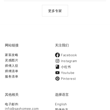
中文客服: (714) 206-8601微信ID: merakiid微信公众号：
merakiofficalid网址：
https://www.merakiinteriordesigns.com/Yelp:
更多专家
https://www.yelp.com/biz/meraki-interior-designs-irvine-6
网站链接
关注我们
家装攻略
Facebook
灵感图片
Instagram
师傅入驻
小红书
师傅清单
Youtube
服务清单
Pinterest
其他相关
选择语言
电子邮件:
English
info@sayhomee.com
简体中文