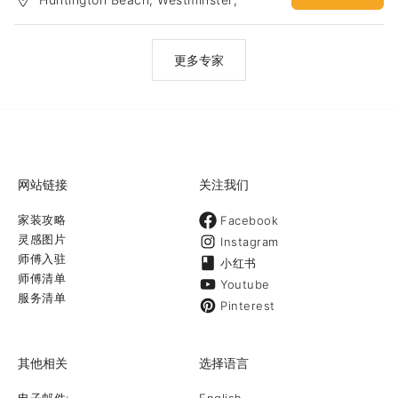
受住宅及办公场所的设计要求。我们也同时拥有物美价廉的家俱源。
Anaheim
中文客服: (714) 206-8601微信ID: merakiid微信公众号：
merakiofficalid网址：
https://www.merakiinteriordesigns.com/Yelp:
更多专家
https://www.yelp.com/biz/meraki-interior-designs-irvine-6
网站链接
关注我们
家装攻略
Facebook
灵感图片
Instagram
师傅入驻
小红书
师傅清单
Youtube
服务清单
Pinterest
其他相关
选择语言