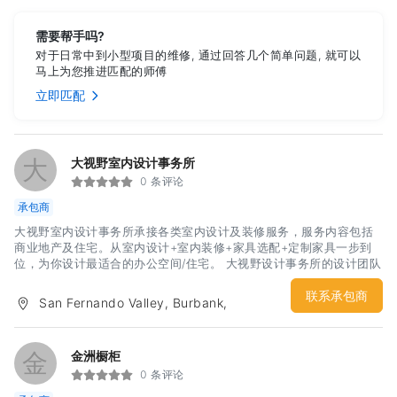
需要帮手吗?
对于日常中到小型项目的维修, 通过回答几个简单问题, 就可以
马上为您推进匹配的师傅
立即匹配
大
大视野室内设计事务所
0 条评论
承包商
大视野室内设计事务所承接各类室内设计及装修服务，服务内容包括
商业地产及住宅。从室内设计+室内装修+家具选配+定制家具一步到
位，为你设计最适合的办公空间/住宅。 大视野设计事务所的设计团队
是来自主要从事建筑工程一体化设计顾问服务并拥有甲级资质的大建
建筑设计有限公司。公司技术人员170余人，有着雄厚的技术力量和
联系承包商
San Fernando Valley, Burbank,
创新思维模式。于洛杉矶市中心开设大视野设计事务所开拓北美市
Glendale
场，致力于原创设计。合作伙伴有当地艺术家丶设计师工作室丶南加
州大学建筑学院丶大型定制家具生产商等。
金
金洲橱柜
0 条评论