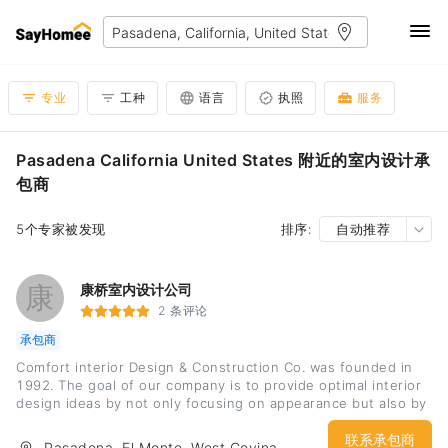
专业
工种
语言
执照
服务
Pasadena California United States 附近的室内设计承
包商
5个专家被发现
排序:
自动推荐
康
康桥室内设计公司
2 条评论
承包商
Comfort interior Design & Construction Co. was founded in
1992. The goal of our company is to provide optimal interior
design ideas by not only focusing on appearance but also by
utilizing the space In the most effective manner. Houses that
have undergone our transformations have increased in value.
联系承包商
Pasadena, El Monte, West Covina