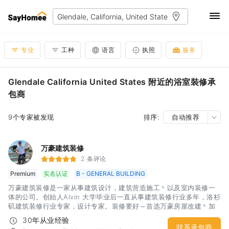
专业
工种
语言
执照
服务
Glendale California United States 附近的浴室裝修承
包商
9个专家被发现
排序:
自动推荐
万豪建筑装修
2 条评论
Premium
实名认证
B - GENERAL BUILDING
万豪建筑装修是一家从事建筑设计，建筑营造施工丶以及室内装修一
体的公司。创始人Alvin 大学毕业后一直从事建筑装修行业多年，洛杉
矶建筑装修行业专家，设计专家。装修要好～首选万豪房屋改建丶加
建丶旧房装修翻新水路丶电路维修改造，内外墙油漆地板铺装，屋顶
30年从业经验
维修翻新，水泥地，围墙，园艺绿化,各种家具丶电器安装申请报批
联系承包商