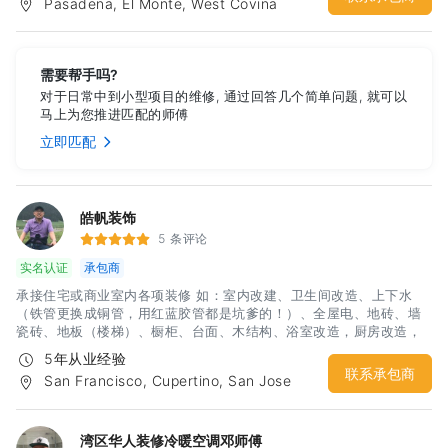
Pasadena, El Monte, West Covina
工程/室内改建工程设计和翻修工程。并提供总体的全面性一年保固免
费维修。 同时如果你有兴趣想报考学习建商，绘图，房地产销售执
照，我们有资深授课老师开设课堂，欢迎咨询！考拉建筑——认真对
待每一个家。联络人：Matt Liu联络电话： 626-202-8897(近期工
需要帮手吗?
程忙碌中，如果因为区域收讯不良请发讯息或扫描下方二维码微信留
对于日常中到小型项目的维修, 通过回答几个简单问题, 就可以
言谘询，我们将尽快和您联系，谢谢您的耐心！） 邮箱：
马上为您推进匹配的师傅
koalaconstructionca@yahoo.com
立即匹配
皓帆装饰
5 条评论
实名认证
承包商
承接住宅或商业室内各项装修 如：室内改建、卫生间改造、上下水
（铁管更换成铜管，用红蓝胶管都是坑爹的！）、全屋电、地砖、墙
瓷砖、地板（楼梯）、橱柜、台面、木结构、浴室改造，厨房改造，
室内外油漆，房屋内部墙体隔断，电箱安装，车库改造等，隔间凉
5年从业经验
亭、上水下水，砖木围墙、水泥地，更换门窗，大修小补！匠人精
联系承包商
San Francisco, Cupertino, San Jose
神，精品工艺，给你舒心装修体验！期待您诚意的联系：杨先生 电
话：3133499969微信：hfyahfya
湾区华人装修冷暖空调邓师傅