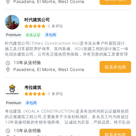
Pasadena, El Monte, West Covina
Permit，加州执照License施工师傅素质高 工地现场干净整洁 质优价
廉 电话：6265407070 Alvin 李工微信: JohnnySD
时代建筑公司
2 条评论
Premium
实名认证
承包商
时代建筑公司(Times Construction Inc)是专业从事户外庭院设计、
施工及日常庭院养护保养、室内装修、ADU加建工程的设计施工一体
化综合建筑公司。公司有正规执照和保险，并有完善的施工质量管理
体系，多年从业经验和案例。以创意设计为先，结合时尚风格的设
10年从业经验
计，并可以根据客户的要求，一步步细化调整设计和材料选用，满足
联系承包商
Pasadena, El Monte, West Covina
客户预算，达到最佳性价比。 公司创始人李杰先生是专业资深人士，
从业近三十年，涉足景观工程设计和大型景观工程施工管理，曾承建
广州2010年亚运会主会场景观工程，拥有极为丰富的项目施工和管理
经验，引领公司团队走创意设计的时尚风格，精细管理工程质量，深
考拉建筑
受客户的欢迎。 我们可以讲中文和英文。 主要服务内容：庭院、装修
2 条评论
工程、房屋加建、专业设计、施工 Landscape,House
Premium
承包商
finishing,ADU,Pro design & construction 时尚设计 以创意设计为
先，结合时尚风格，在设计阶段就可以帮助客户完成材料选用及预算
考拉建筑（KOALA CONSTRUCTION)是具有加州州府认证建商执照
分配和看到最终效果。 室内装修及庭院工程 致力于满足我们客户的装
的正规建筑工程公司,主要服务于大洛杉矶地区。多名员工均为有超过
修和庭院设计方面的需求，一直将最好的作品呈现给客户 庭院养护和
10年装修经验的专精专项师傅。 以诚信为宗旨，严抓品质。绝不乱抬
保养打理养护庭院可不仅仅就是定期割草地哦！提供最专业和最全面
价。用呵护自己家的态度去对待每一个工程是我们秉持的原则。 我们
10年从业经验
的庭
的服务专精客户居家装修装潢设计施工,大小工程新建/ADU 全面施工
联系承包商