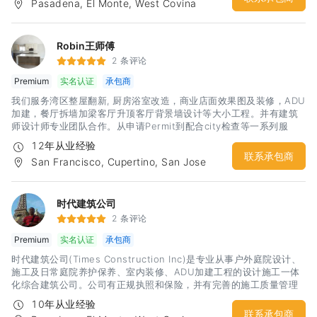
Pasadena, El Monte, West Covina
Permit，加州执照License施工师傅素质高 工地现场干净整洁 质优价
廉 电话：6265407070 Alvin 李工微信: JohnnySD
Robin王师傅
2 条评论
Premium
实名认证
承包商
我们服务湾区整屋翻新, 厨房浴室改造，商业店面效果图及装修，ADU
加建，餐厅拆墙加梁客厅升顶客厅背景墙设计等大小工程。并有建筑
师设计师专业团队合作。从申请Permit到配合city检查等一系列服
务。 我们有着丰富的经验和精工求细的施工团队，相信定会给你一个
12年从业经验
建设性的沟通和满意的合作
联系承包商
San Francisco, Cupertino, San Jose
时代建筑公司
2 条评论
Premium
实名认证
承包商
时代建筑公司(Times Construction Inc)是专业从事户外庭院设计、
施工及日常庭院养护保养、室内装修、ADU加建工程的设计施工一体
化综合建筑公司。公司有正规执照和保险，并有完善的施工质量管理
体系，多年从业经验和案例。以创意设计为先，结合时尚风格的设
10年从业经验
计，并可以根据客户的要求，一步步细化调整设计和材料选用，满足
联系承包商