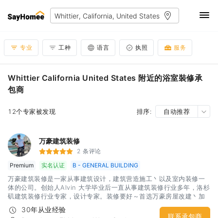
专业
工种
语言
执照
服务
Whittier California United States 附近的浴室裝修承
包商
12个专家被发现
排序:
自动推荐
万豪建筑装修
2 条评论
Premium
实名认证
B - GENERAL BUILDING
万豪建筑装修是一家从事建筑设计，建筑营造施工丶以及室内装修一
体的公司。创始人Alvin 大学毕业后一直从事建筑装修行业多年，洛杉
矶建筑装修行业专家，设计专家。装修要好～首选万豪房屋改建丶加
建丶旧房装修翻新水路丶电路维修改造，内外墙油漆地板铺装，屋顶
30年从业经验
维修翻新，水泥地，围墙，园艺绿化,各种家具丶电器安装申请报批
联系承包商