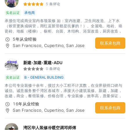
程忙碌中，如果因为区域收讯不良请发讯息或扫描下方二维码微信留
5 条评论
言谘询，我们将尽快和您联系，谢谢您的耐心！） 邮箱：
实名认证
承包商
koalaconstructionca@yahoo.com
承接住宅或商业室内各项装修 如：室内改建、卫生间改造、上下水
（铁管更换成铜管，用红蓝胶管都是坑爹的！）、全屋电、地砖、墙
瓷砖、地板（楼梯）、橱柜、台面、木结构、浴室改造，厨房改造，
室内外油漆，房屋内部墙体隔断，电箱安装，车库改造等，隔间凉
5年从业经验
亭、上水下水，砖木围墙、水泥地，更换门窗，大修小补！匠人精
联系承包商
San Francisco, Cupertino, San Jose
神，精品工艺，给你舒心装修体验！期待您诚意的联系：杨先生 电
话：3133499969微信：hfyahfya
新建-加建-重建-ADU
0 条评论
实名认证
B - GENERAL BUILDING
本公司专业装修十余年，接过大小工程不计其数，在业界获得口碑与
诚信。诚意服务整个湾区各城市，承接大小建筑装修。新建，加建，
改建，商业，餐馆装修。价格合理，专业装修，效率高，质量保证，
有lisence。服务范围包括：投资屋翻新，改造。Apartment翻新，
16年从业经验
ADU加建，新建，改建。
联系承包商
San Francisco, Cupertino, San Jose
湾区华人装修冷暖空调邓师傅