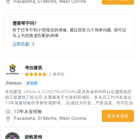
Pasadena, El Monte, West Covina
客户预算，达到最佳性价比。 公司创始人李杰先生是专业资深人士，
从业近三十年，涉足景观工程设计和大型景观工程施工管理，曾承建
广州2010年亚运会主会场景观工程，拥有极为丰富的项目施工和管理
经验，引领公司团队走创意设计的时尚风格，精细管理工程质量，深
需要帮手吗?
受客户的欢迎。 我们可以讲中文和英文。 主要服务内容：庭院、装修
对于日常中到小型项目的维修, 通过回答几个简单问题, 就可以
工程、房屋加建、专业设计、施工 Landscape,House
马上为您推进匹配的师傅
finishing,ADU,Pro design & construction 时尚设计 以创意设计为
先，结合时尚风格，在设计阶段就可以帮助客户完成材料选用及预算
立即匹配
分配和看到最终效果。 室内装修及庭院工程 致力于满足我们客户的装
修和庭院设计方面的需求，一直将最好的作品呈现给客户 庭院养护和
保养打理养护庭院可不仅仅就是定期割草地哦！提供最专业和最全面
的庭
考拉建筑
2 条评论
Premium
承包商
考拉建筑（KOALA CONSTRUCTION)是具有加州州府认证建商执照
的正规建筑工程公司,主要服务于大洛杉矶地区。多名员工均为有超过
10年装修经验的专精专项师傅。 以诚信为宗旨，严抓品质。绝不乱抬
价。用呵护自己家的态度去对待每一个工程是我们秉持的原则。 我们
10年从业经验
的服务专精客户居家装修装潢设计施工,大小工程新建/ADU 全面施工
联系承包商
Pasadena, El Monte, West Covina
工程/室内改建工程设计和翻修工程。并提供总体的全面性一年保固免
费维修。 同时如果你有兴趣想报考学习建商，绘图，房地产销售执
照，我们有资深授课老师开设课堂，欢迎咨询！考拉建筑——认真对
待每一个家。联络人：Matt Liu联络电话： 626-202-8897(近期工
皓帆装饰