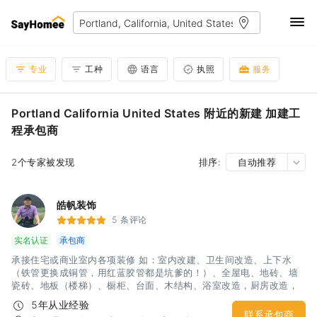
专业
工种
语言
执照
服务
Portland California United States 附近的新建 加建工
程承包商
2个专家被发现
排序:
自动推荐
皓帆装饰
5 条评论
实名认证
承包商
承接住宅或商业室内各项装修 如：室内改建、卫生间改造、上下水
（铁管更换成铜管，用红蓝胶管都是坑爹的！）、全屋电、地砖、墙
瓷砖、地板（楼梯）、橱柜、台面、木结构、浴室改造，厨房改造，
室内外油漆，房屋内部墙体隔断，电箱安装，车库改造等，隔间凉
5年从业经验
亭、上水下水，砖木围墙、水泥地，更换门窗，大修小补！匠人精
联系承包商