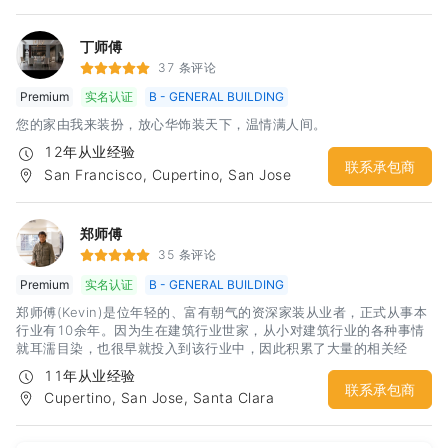
丁师傅
37 条评论
Premium
实名认证
B - GENERAL BUILDING
您的家由我来装扮，放心华饰装天下，温情满人间。
12年从业经验
联系承包商
San Francisco, Cupertino, San Jose
郑师傅
35 条评论
Premium
实名认证
B - GENERAL BUILDING
郑师傅(Kevin)是位年轻的、富有朝气的资深家装从业者，正式从事本
行业有10余年。因为生在建筑行业世家，从小对建筑行业的各种事情
就耳濡目染，也很早就投入到该行业中，因此积累了大量的相关经
验。曾在中国大陆曾经参与过大型隧道和桥梁的工程施工工作，因此
11年从业经验
对施工的团队合作和组织工作具有相当心得。这样的经历让郑师傅在
联系承包商
Cupertino, San Jose, Santa Clara
提高团队工作效率方面有了很好的体会，更让郑师傅在保证自己团队
施工工期和质量方面有了很坚实的基础。郑师傅在湾区范围内各个城
市均有工程经验，能够比较好的处理city的各项检查。