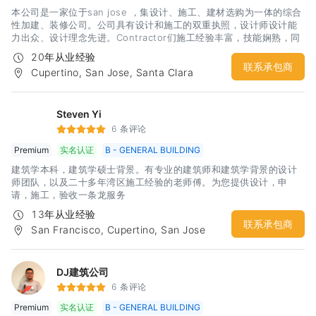
本公司是一家位于san jose ，集设计、施工、建材选购为一体的综合
性加建、装修公司。公司具有设计和施工的双重执照，设计师设计能
力出众、设计理念先进。Contractor们施工经验丰富，技能娴熟，同
时熟悉city code，能够快速用过inspection。本公司本着服务至上的
20年从业经验
原则，为湾区的广大用户提供了近20年的房屋装修改造服务。 通过多
联系承包商
Cupertino, San Jose, Santa Clara
年坚持不懈的努力，我们与很多知名的建材家居厂商也建立了合作关
系，同时在办公室设置了相关产品的show room，目的就是为了给用
户提供一站式的贴心服务，让用户能够不再为繁琐的家装工程而烦
恼，不在为每一个工程阶段寻找合适人选而头痛，不在为施工质量潜
Steven Yi
在风险而承担压力。Top Click Builder & Design ，向您提供贴心的
6 条评论
服务。希望有兴趣的广大客户，欢迎来电咨询，我们提供免费报价咨
Premium
实名认证
B - GENERAL BUILDING
询服务。
建筑学本科，建筑学硕士背景。有专业的建筑师和建筑学背景的设计
师团队，以及二十多年湾区施工经验的老师傅。为您提供设计，申
请，施工，验收一条龙服务
13年从业经验
联系承包商
San Francisco, Cupertino, San Jose
DJ建筑公司
6 条评论
Premium
实名认证
B - GENERAL BUILDING