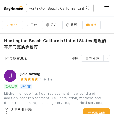
专业
工种
语言
执照
服务
Huntington Beach California United States 附近的
车库门更换承包商
1个专家被发现
排序:
自动推荐
jialolawang
1 条评论
实名认证
承包商
kitchen remodeling, floor replacement, new build and
addition, roof replacement, A/C installation, windows and
doors replacement, plumbing services, electrical services,
foundation, interior design, bathroom remodeling
3年从业经验
联系承包商