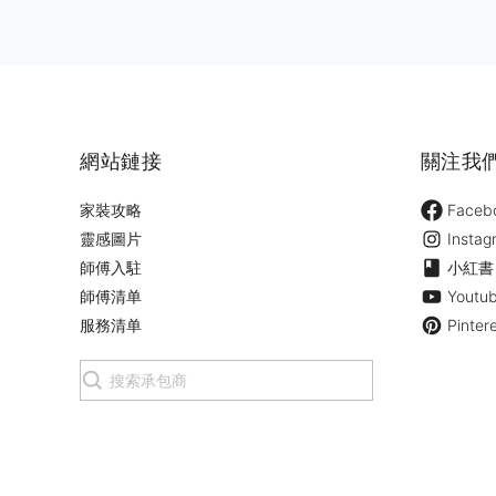
網站鏈接
關注我
家裝攻略
Faceb
靈感圖片
Instag
師傅入駐
小紅書
師傅清单
Youtu
服務清单
Pinter