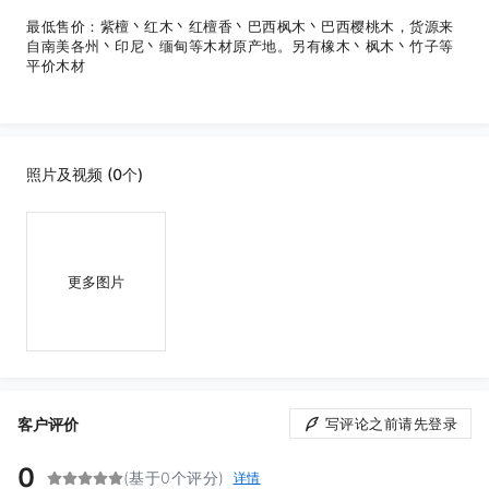
最低售价：紫檀丶红木丶红檀香丶巴西枫木丶巴西樱桃木，货源来
自南美各州丶印尼丶缅甸等木材原产地。另有橡木丶枫木丶竹子等
平价木材
照片及视频 (0个)
更多图片
客户评价
写评论之前请先登录
0
(基于0个评分)
详情