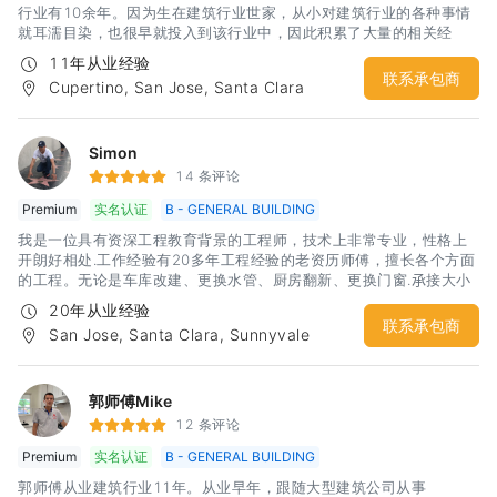
行业有10余年。因为生在建筑行业世家，从小对建筑行业的各种事情
就耳濡目染，也很早就投入到该行业中，因此积累了大量的相关经
验。曾在中国大陆曾经参与过大型隧道和桥梁的工程施工工作，因此
11年从业经验
对施工的团队合作和组织工作具有相当心得。这样的经历让郑师傅在
联系承包商
Cupertino, San Jose, Santa Clara
提高团队工作效率方面有了很好的体会，更让郑师傅在保证自己团队
施工工期和质量方面有了很坚实的基础。郑师傅在湾区范围内各个城
市均有工程经验，能够比较好的处理city的各项检查。
Simon
14 条评论
Premium
实名认证
B - GENERAL BUILDING
我是一位具有资深工程教育背景的工程师，技术上非常专业，性格上
开朗好相处.工作经验有20多年工程经验的老资历师傅，擅长各个方面
的工程。无论是车库改建、更换水管、厨房翻新、更换门窗.𠄘接大小
建筑工程、价格合理、免费估价.
20年从业经验
联系承包商
San Jose, Santa Clara, Sunnyvale
郭师傅Mike
12 条评论
Premium
实名认证
B - GENERAL BUILDING
郭师傅从业建筑行业11年。从业早年，跟随大型建筑公司从事