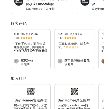
面改成 Smooth墙面
爽
SayHomee
•
3 年前
SayHomee
顾客评论
作者: 湾区华人资讯网
作者: 湾区华人资讯网
作者: 
5.00
5.00
5.00
“不仅手艺好，而且售后
“工作认真负责、诚实守
“[漏
服务更到位，随叫随到，
信、”
查看全部
傅，
有任何疑问都会不嫌麻烦
的漏
免费回来处...”
查看全部
修复漏
辉远装修
阿里执照建筑装修
辉
阿
承包商
承包商
空调安装ADU房屋
翻新
加入社区
Say Homee客服微信
Say Homee湾区用户
Say
您可以扫码二维码，添加
大家好，sayhomee的
大家好
交流群
建材
我们的客服人员，为您提
Mission是想把家的装修
Mis