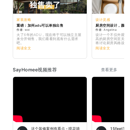
家装攻略
设计灵感
重磅：加州adu可以单独出售
厨房空间设计，颜色
作者: wei
作者: Angelina
火了6年的ADU，现在终于可以独立主屋
设计一个不仅外观好
来分开销售，我们看看到底有什么需求
高的厨房空间至关重
吧。
将讨论厨房风格设计
明和空间利用，对厨
阅读全文
阅读全文
产生重大影响
SayHomee视频推荐
查看更多
这个装修案例有看点 - 喷花墙
15feet