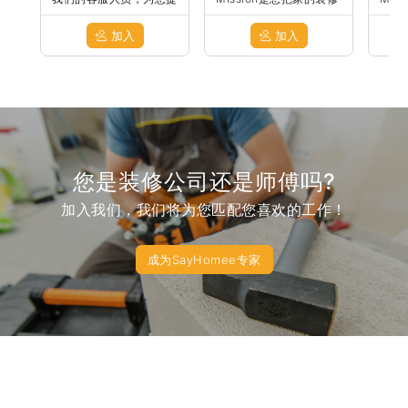
供最优质的服务！
过程做的更加简单和透
过程
明。我们知道要找好的师
明。
加入
加入
傅很困难，价格也不明
傅很
确，所以我们已经帮大家
确，
筛选出了一些很好的师傅
筛选
放上平台。我们会慢慢的
放上
把装修的种类分清楚以及
把装
流程化，并做到可以网上
流程
支付。我们建群的目的主
支付
要是想了解大家对装修的
要是
痛点，并且可以互相推荐
痛点
好的师傅。希望大家可以
好的
在这里分享。如果有需要
在这
您是装修公司还是师傅吗?
装修的，也可以私聊。大
装修
家也可以在这里推荐正在
家也
sale的建材，以及图片或
sa
加入我们，我们将为您匹配您喜欢的工作！
者师傅。希望大家的家都
者师
可以装修的美美的。谢谢
可以
大家！
大家
成为SayHomee专家