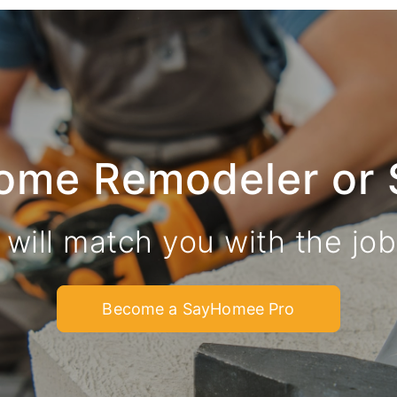
ome Remodeler or 
 will match you with the jo
Become a SayHomee Pro