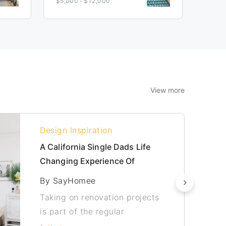
$5,000 - $12,000
$3/sqf
View more
Design Inspiration
A California Single Dads Life
Changing Experience Of
Renovating His 900 Square
By SayHomee
Foot Home
Taking on renovation projects
is part of the regular
American daily life.