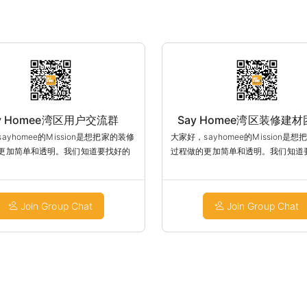
y Homee湾区用户交流群
Say Homee湾区装修建
ayhomee的Mission是想把家的装修
大家好，sayhomee的Mission是
更加简单和透明。我们知道要找好的
过程做的更加简单和透明。我们知道
难，价格也不明确，所以我们已经帮
师傅很困难，价格也不明确，所以我
出了一些很好的师傅放上平台。我们
大家筛选出了一些很好的师傅放上平
把装修的种类分清楚以及流程化，并
会慢慢的把装修的种类分清楚以及流
Join Group Chat
Join Group Chat
网上支付。我们建群的目的主要是想
做到可以网上支付。我们建群的目的
对装修的痛点，并且可以互相推荐好
了解大家对装修的痛点，并且可以互
希望大家可以在这里分享。如果有需
的师傅。希望大家可以在这里分享。
，也可以私聊。大家也可以在这里推
要装修的，也可以私聊。大家也可以
ale的建材，以及图片或者师傅。希望
荐正在sale的建材，以及图片或者师
都可以装修的美美的。谢谢大家！
大家的家都可以装修的美美的。谢谢