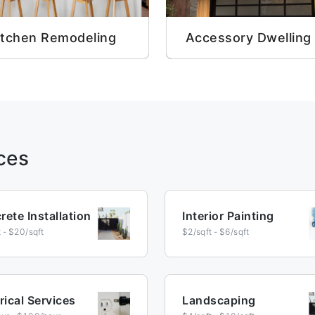
itchen Remodeling
Accessory Dwelling 
ces
ete Installation
Interior Painting
 - $20/sqft
$2/sqft - $6/sqft
rical Services
Landscaping