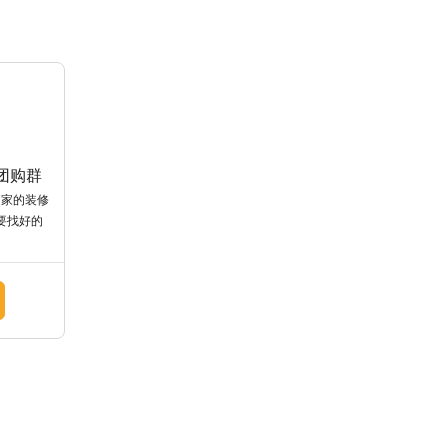
材团购群
想把家的装修
要找好的
们已经帮
台。我们
程化，并
主要是想
相推荐好
如果有需
在这里推
傅。希望
大家！