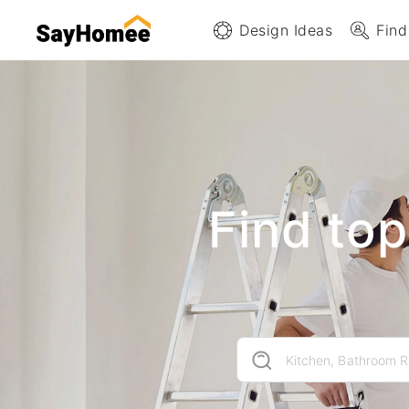
Design Ideas
Find
Find to