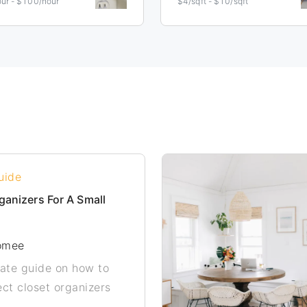
ur - $100/hour
$4/sqft - $10/sqft
uide
ganizers For A Small
omee
mate guide on how to
ct closet organizers
ll closet to keep it