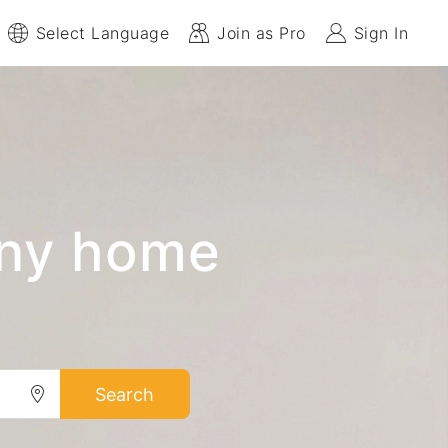
Select Language
Join as Pro
Sign In
any home
Search