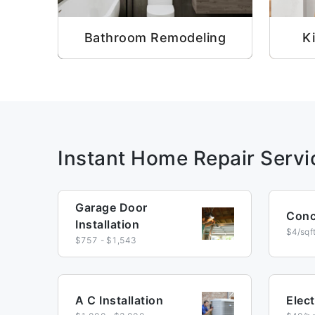
Bathroom Remodeling
K
Instant Home Repair Servi
Garage Door
Concr
Installation
$4/sqft
$757 - $1,543
A C Installation
Elect