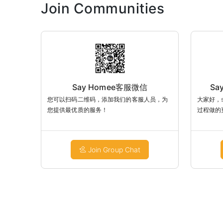
Join Communities
Say Homee客服微信
Sa
您可以扫码二维码，添加我们的客服人员，为
大家好，s
您提供最优质的服务！
过程做的
师傅很困
大家筛选
会慢慢的
Join Group Chat
做到可以
了解大家
的师傅。
要装修的
荐正在s
大家的家