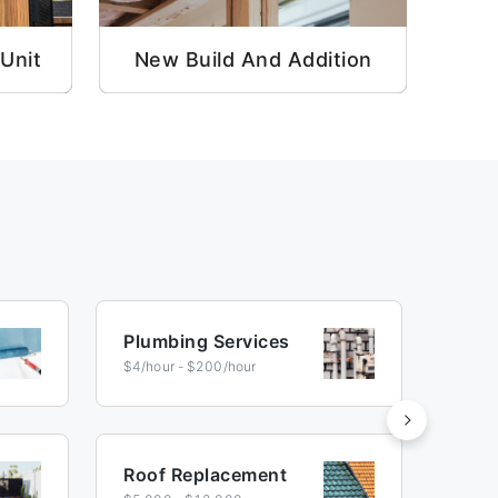
Unit
New Build And Addition
A
Plumbing Services
Fenc
$4/hour - $200/hour
$10/ft
Roof Replacement
Floo