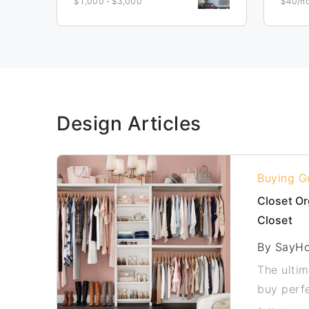
$1,000 - $3,000
$40/ho
Design Articles
Buying G
Closet Or
Closet
By SayH
The ulti
buy perfe
for a sma