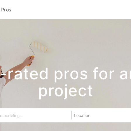
 Pros
p-rated pros for 
project