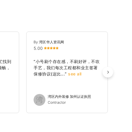
By 湾区华人资讯网
By 
5.00
5.00
帮忙找到
“小号刷个存在感，不刷好评，不吹
“推
顺畅，
手艺，我们每次工程都和业主签署
傅做
保修协议(这比...”
see all
专业
湾区内外装修 加州认证执照
湾
Contractor