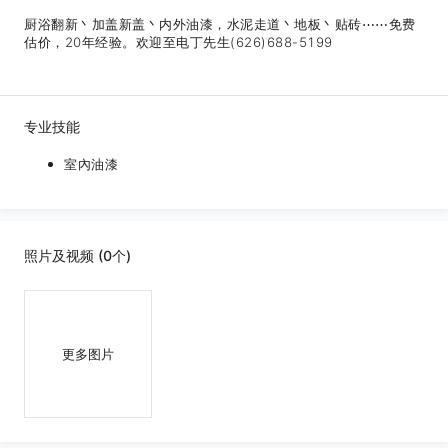
厨浴翻新丶加盖新盖丶内外油漆，水泥走道丶地板丶贴砖⋯⋯免费
估价，20年经验。欢迎至电丁先生(626)688-5199
专业技能
室內油漆
照片及视频 (0个)
更多图片