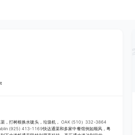
t
打树根换水咙头，垃圾机， OAK (510）332-3864
077 Dublin (925) 413-1169快达通渠和多家中餐馆例如顺风，粤