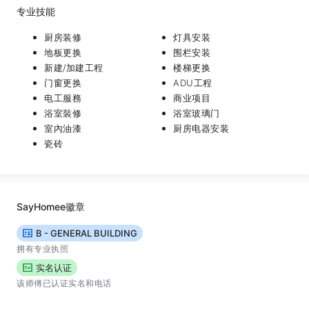
专业技能
厨房装修
灯具安装
地板更换
围栏安装
新建/加建工程
楼梯更换
门窗更换
ADU工程
电工服務
商业项目
浴室裝修
浴室玻璃门
室內油漆
厨房电器安装
瓷砖
SayHomee徽章
B - GENERAL BUILDING
拥有专业执照
实名认证
该师傅已认证实名和电话