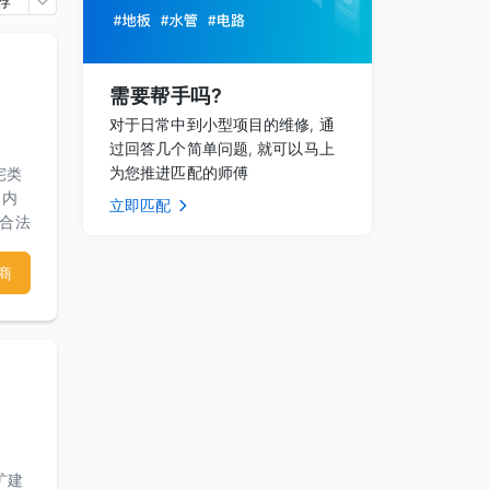
荐
需要帮手吗?
对于日常中到小型项目的维修, 通
过回答几个简单问题, 就可以马上
为您推进匹配的师傅
宅类
丶内
立即匹配
的合法
们与
商
！
扩建