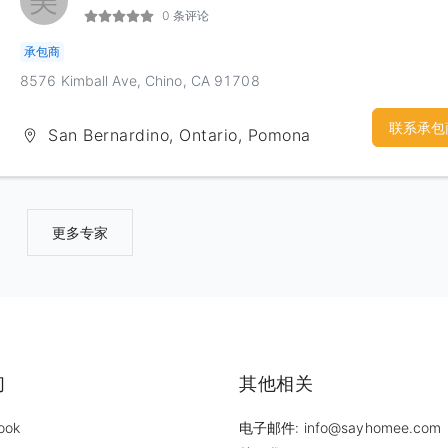
美
0 条评论
调）、电气和管路系统的设计图纸我们承诺为客户提供定制绘图服务
保证合理的价格！我们乐意利用工作以外的时间和精力，以最短的时
承包商
您设计出完美的建筑施工图纸。如果您有任何需求，请拨打免费报价
8576 Kimball Ave, Chino, CA 91708
话：(909)529-1165
联系承包
San Bernardino, Ontario, Pomona
更多专家
们
其他相关
ook
电子邮件: info@sayhomee.com