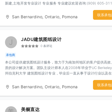
新建,土地开发专业设计 专业服务 专业建议欢迎咨询:(909) 605-311
联系承包
San Bernardino, Ontario, Pomona
JADU建筑图纸设计
J
0 条评论
承包商
本公司提供建筑图纸设计服务，致力于为南加州地区的客户提供高效
质的设计解决方案。团队主设计师本人在2008年毕业于UC Berkeley
州伯克利大学 建筑图纸设计专业，毕业后一直从事于设计行业以及
建筑设计公司累计多年工作经验。我们的主要专长是住宅施工图纸设
与各市/县政府的图纸审批服务。我们深入了解南加州地区的建筑规
联系承包
San Bernardino, Ontario, Pomona
审批流程，可以高效地与政府部门进行沟通，并确保图纸能够顺利通
批。以下是我们的业务内容：1）新建/加建图纸设计2）ADU/JADU
住宅单位（Accessory Dwelling Units）图纸设计3）违章建筑合法
Legalize图纸设计4）土地规划设计图，3D渲染图5）大麻屋/火烧屋
美橱直达
图6）结构工程图，Title24能源报告7）MEP工程图：提供机械（暖