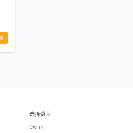
，并
间为
电
商
选择语言
English