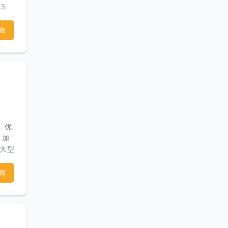
3
商
、优
 加
在大型
计及
范和
商
过审
附属
化，
修复
通空