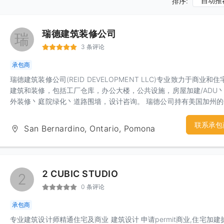
自动推
排序:
瑞德建筑装修公司
瑞
3 条评论
承包商
瑞德建筑装修公司(REID DEVELOPMENT LLC)专业致力于商业和住
建筑和装修，包括工厂仓库，办公大楼，公共设施，房屋加建/ADU
外装修丶庭院绿化丶道路围墙，设计咨询。 瑞德公司持有美国加州
建商执照B#1055785和百万美元责任险。 公司网址：
www.reiddevelop.com. 我们的房屋建造或装修价格合理公道。 我
联系承包
San Bernardino, Ontario, Pomona
客户丶设计师丶建筑师紧密合作，保障质量丶工期和预算。 免费估价
联系人：刘先生 电话：909-900-7668 微信：1260325792
Email:Lance@reiddevelop.com
2 CUBIC STUDIO
2
0 条评论
承包商
专业建筑设计师精通住宅及商业 建筑设计 申请permit商业,住宅加建