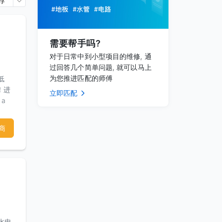
荐
需要帮手吗?
对于日常中到小型项目的维修, 通
过回答几个简单问题, 就可以马上
为您推进匹配的师傅
低
宾！进
立即匹配
a
商
d
ll
水电