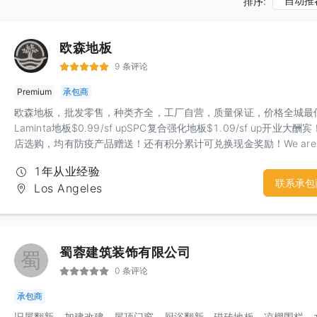
自动推
排序:
欧森地板
9 条评论
Premium
承包商
欧森地板，批发零售，种类齐全，工厂自营，质量保证，价格全城最
Laminta地板$0.99/sf upSPC复合强化地板$1.09/sf up开业大酬
店选购，均有防疫产品赠送！还有积分累计可兑换现金奖励！We are 
professional flooring company. Our products include Laminated
1年从业经验
Flooring, Vinyl Flooring, Engineered hardwood Flooring, and
联系承包
Los Angeles
hardwood Flooring. We promise our products are high quality, an
diversity in styles and colors.We have faith that our customers wi
get what they are looking for and we promise the best services.
Welcome to visit us.
蜀蓉建筑装饰有限公司
蜀
0 条评论
承包商
旧屋翻新，加建改建，屋顶门窗，厨浴翻新，磁砖地板，凉棚围栏，