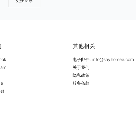
更多专家
宅小区设计，仓储供应中心设计，制造类企业建筑设计 3. 室内装修
计：酒吧设计，餐厅餐饮装修设计，商店店面设计，企业办公室装修
计，酒店装修设计，教育企业学校设计，医疗医院诊所实验室设计，
空间设计等 4. 景观庭院设计：家庭住宅庭院设计 ZEN &SPACE HO
DESIGN INC拥有18年的专业设计经验，擅长提供专业的室内设计
定制化服务。 我们有专业的设计团队，为您带来舒心的一站式体验：
们无论从设计风格，空间规划，室内布
们
其他相关
ook
电子邮件: info@sayhomee.com
ram
关于我们
隐私政策
be
服务条款
est