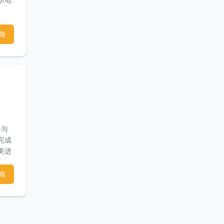
商
计与
完成
美进
作品遍
相关
商
景观
心规
设计
，住