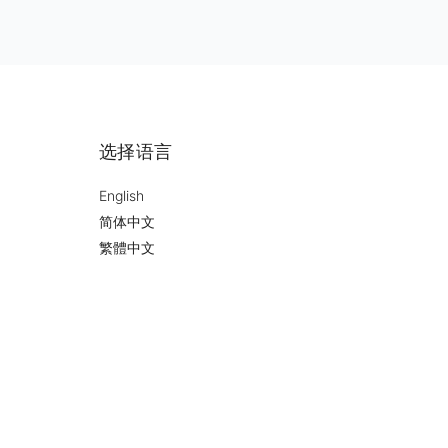
设
设
创意
ME
意见和
 我
选择语言
English
简体中文
繁體中文