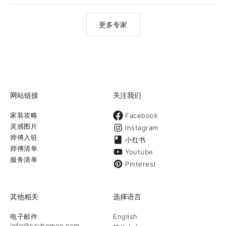
务范围：专业安装各类全新结构楼梯及旧楼梯打磨和翻新，实木地
板、复合地板、工程板、胶板、瓷砖，油漆，围栏（Fence），露台
（deck），车道及庭院铺砖，改墙改水电，洗手间厨房翻新，精装
更多专家
Basement及全屋翻新。
网站链接
关注我们
家装攻略
Facebook
灵感图片
Instagram
师傅入驻
小红书
师傅清单
Youtube
服务清单
Pinterest
其他相关
选择语言
电子邮件:
English
info@sayhomee.com