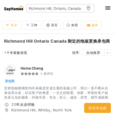
专业
工种
语言
执照
服务
Richmond Hill Ontario Canada 附近的地板更换承包商
1个专家被发现
排序:
自动推荐
Home Cheng
0 条评论
承包商
宏程地板楼梯室内外装修是安省注册的装修公司，我们一直不断从自
身改革出发，站在客户的角度，一次次的探索、创新，争取给客户提
供多元化的服务，经验丰富，专业，匠心，诚信，讲究，细节成就精
致工程！质量保障，认真负责，2年保修，完善的售后服务，可免费上
20年从业经验
门估价，我们用最好的材料，最好的服务，在保证工程质量的前提
联系承包商
Richmond Hill, Whitby, North York
下，给您最公道合理的价格，为您营造一个温馨，舒适的居住环境 服