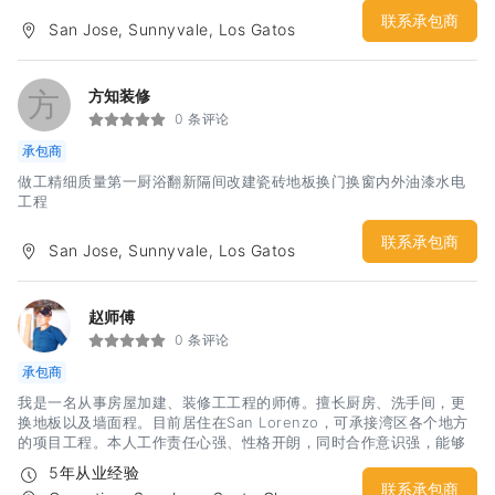
木地板，符合加州CARB II标准，绿色环保，多种颜色，持久耐用，质
量保证。各类防水地板丶实木地板丶实木复合板丶地板配件等，品种
联系承包商
San Jose, Sunnyvale, Los Gatos
繁多，一应俱全。欢迎光临公司展厅参观咨询。网站：
XXX.XYLEADTON.COM联系电话：408-293-8208, 408-471-
8266 展厅地址：999 N 10th ST, San Jose CA 95112营业时间：
方
方知装修
周一至周五 9:00-5:00，周六10:00-3:00
0 条评论
承包商
做工精细质量第一厨浴翻新隔间改建瓷砖地板换门换窗内外油漆水电
工程
联系承包商
San Jose, Sunnyvale, Los Gatos
赵师傅
0 条评论
承包商
我是一名从事房屋加建、装修工工程的师傅。擅长厨房、洗手间，更
换地板以及墙面程。目前居住在San Lorenzo，可承接湾区各个地方
的项目工程。本人工作责任心强、性格开朗，同时合作意识强，能够
比较容易领悟屋主或者Contractor的意图，所以均能够按时，甚至超
5年从业经验
前完工，也能有效避免由于理解不清晰而带来的返工问题。有意向的
联系承包商