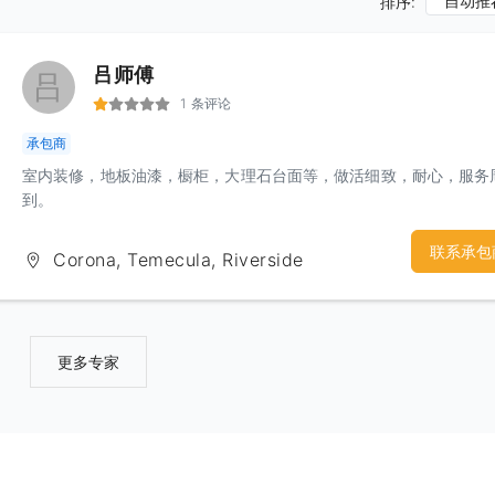
自动推
排序:
吕师傅
吕
1 条评论
承包商
室内装修，地板油漆，橱柜，大理石台面等，做活细致，耐心，服务
到。
联系承包
Corona, Temecula, Riverside
更多专家