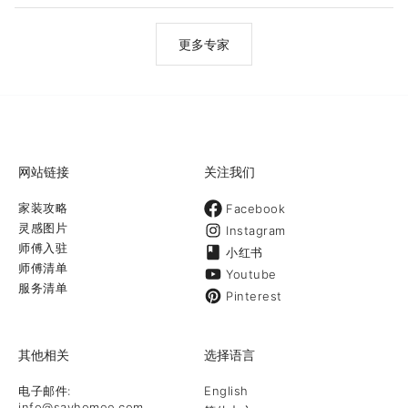
务范围：专业安装各类全新结构楼梯及旧楼梯打磨和翻新，实木地
板、复合地板、工程板、胶板、瓷砖，油漆，围栏（Fence），露台
（deck），车道及庭院铺砖，改墙改水电，洗手间厨房翻新，精装
更多专家
Basement及全屋翻新。
网站链接
关注我们
家装攻略
Facebook
灵感图片
Instagram
师傅入驻
小红书
师傅清单
Youtube
服务清单
Pinterest
其他相关
选择语言
电子邮件:
English
info@sayhomee.com