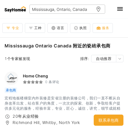
专业
工种
语言
执照
服务
Mississauga Ontario Canada 附近的瓷砖承包商
1个专家被发现
排序:
自动推荐
Home Cheng
0 条评论
承包商
宏程地板楼梯室内外装修是安省注册的装修公司，我们一直不断从自
身改革出发，站在客户的角度，一次次的探索、创新，争取给客户提
供多元化的服务，经验丰富，专业，匠心，诚信，讲究，细节成就精
致工程！质量保障，认真负责，2年保修，完善的售后服务，可免费上
20年从业经验
门估价，我们用最好的材料，最好的服务，在保证工程质量的前提
联系承包商
Richmond Hill, Whitby, North York
下，给您最公道合理的价格，为您营造一个温馨，舒适的居住环境 服