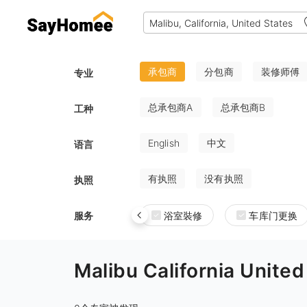
承包商
分包商
装修师傅
专业
总承包商A
总承包商B
工种
English
中文
语言
有执照
没有执照
执照
服务
浴室裝修
车库门更换
Malibu California U