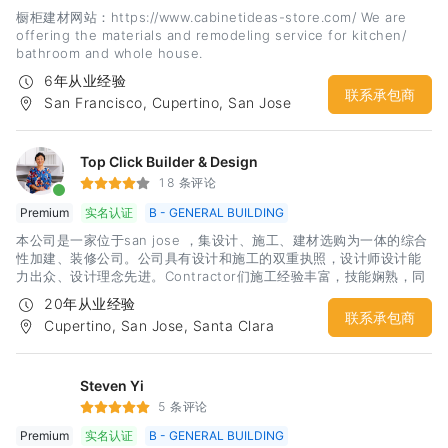
橱柜建材网站：https://www.cabinetideas-store.com/ We are
offering the materials and remodeling service for kitchen/
bathroom and whole house.
6年从业经验
联系承包商
San Francisco, Cupertino, San Jose
Top Click Builder & Design
18 条评论
Premium
实名认证
B - GENERAL BUILDING
本公司是一家位于san jose ，集设计、施工、建材选购为一体的综合
性加建、装修公司。公司具有设计和施工的双重执照，设计师设计能
力出众、设计理念先进。Contractor们施工经验丰富，技能娴熟，同
时熟悉city code，能够快速用过inspection。本公司本着服务至上的
20年从业经验
原则，为湾区的广大用户提供了近20年的房屋装修改造服务。 通过多
联系承包商
Cupertino, San Jose, Santa Clara
年坚持不懈的努力，我们与很多知名的建材家居厂商也建立了合作关
系，同时在办公室设置了相关产品的show room，目的就是为了给用
户提供一站式的贴心服务，让用户能够不再为繁琐的家装工程而烦
恼，不在为每一个工程阶段寻找合适人选而头痛，不在为施工质量潜
Steven Yi
在风险而承担压力。Top Click Builder & Design ，向您提供贴心的
5 条评论
服务。希望有兴趣的广大客户，欢迎来电咨询，我们提供免费报价咨
Premium
实名认证
B - GENERAL BUILDING
询服务。