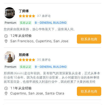
丁师傅
37 条评论
Premium
实名认证
B - GENERAL BUILDING
您的家由我来装扮，放心华饰装天下，温情满人间。
12年从业经验
联系承包商
San Francisco, Cupertino, San Jose
郑师傅
35 条评论
Premium
实名认证
B - GENERAL BUILDING
郑师傅(Kevin)是位年轻的、富有朝气的资深家装从业者，正式从事本
行业有10余年。因为生在建筑行业世家，从小对建筑行业的各种事情
就耳濡目染，也很早就投入到该行业中，因此积累了大量的相关经
验。曾在中国大陆曾经参与过大型隧道和桥梁的工程施工工作，因此
11年从业经验
对施工的团队合作和组织工作具有相当心得。这样的经历让郑师傅在
联系承包商
Cupertino, San Jose, Santa Clara
提高团队工作效率方面有了很好的体会，更让郑师傅在保证自己团队
施工工期和质量方面有了很坚实的基础。郑师傅在湾区范围内各个城
市均有工程经验，能够比较好的处理city的各项检查。