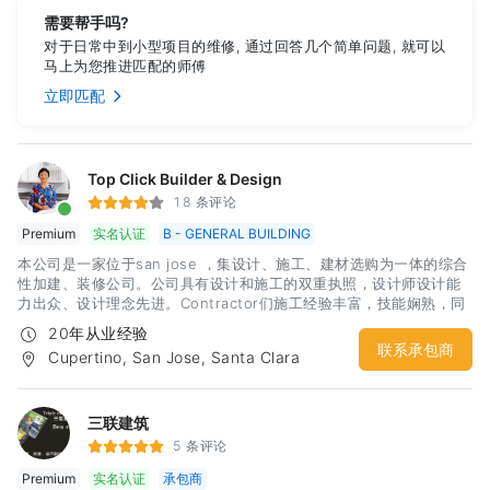
需要帮手吗?
对于日常中到小型项目的维修, 通过回答几个简单问题, 就可以
马上为您推进匹配的师傅
立即匹配
Top Click Builder & Design
18 条评论
Premium
实名认证
B - GENERAL BUILDING
本公司是一家位于san jose ，集设计、施工、建材选购为一体的综合
性加建、装修公司。公司具有设计和施工的双重执照，设计师设计能
力出众、设计理念先进。Contractor们施工经验丰富，技能娴熟，同
时熟悉city code，能够快速用过inspection。本公司本着服务至上的
20年从业经验
原则，为湾区的广大用户提供了近20年的房屋装修改造服务。 通过多
联系承包商
Cupertino, San Jose, Santa Clara
年坚持不懈的努力，我们与很多知名的建材家居厂商也建立了合作关
系，同时在办公室设置了相关产品的show room，目的就是为了给用
户提供一站式的贴心服务，让用户能够不再为繁琐的家装工程而烦
恼，不在为每一个工程阶段寻找合适人选而头痛，不在为施工质量潜
三联建筑
在风险而承担压力。Top Click Builder & Design ，向您提供贴心的
5 条评论
服务。希望有兴趣的广大客户，欢迎来电咨询，我们提供免费报价咨
Premium
实名认证
承包商
询服务。