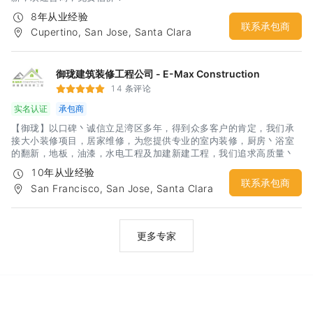
8年从业经验
联系承包商
Cupertino, San Jose, Santa Clara
御珑建筑装修工程公司 - E-Max Construction
14 条评论
实名认证
承包商
【御珑】以口碑丶诚信立足湾区多年，得到众多客户的肯定，我们承
接大小装修项目，居家维修，为您提供专业的室内装修，厨房丶浴室
的翻新，地板，油漆，水电工程及加建新建工程，我们追求高质量丶
精工艺为您省心省力打造出完美的房子！室内外各种维修无论大小
10年从业经验
（大至全屋装修小至换灯丶水龙头丶热水器）我们都是你身边值得信
联系承包商
San Francisco, San Jose, Santa Clara
任丶老实可靠的卫士！服务全湾区！免费上门评估！
更多专家