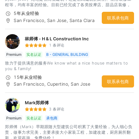
程等，均有丰富的经验。目前已经完成了各类按摩店、甜品店装修，
以及厨房、浴室的改建、装修工程。本人比较擅长沟通，能够非常好
5年从业经验
的理解房主的意图，还可以在施工中给房主比好的建议，帮助房主用
联系承包商
San Francisco, San Jose, Santa Clara
最少的钱，达到自己的装修目标。同时本人非常注重装修质量，注重
工程中的每一个环节，更加注重水、电的施工安全。欢迎大家来电咨
询。谢谢
林师傅 - H & L Construction Inc
1 条评论
Premium
实名认证
B - GENERAL BUILDING
致力于提供满意的服务We know what a nice house matters to
you & family!
15年从业经验
联系承包商
San Francisco, Cupertino, San Jose
Mark郑师傅
3 条评论
Premium
实名认证
承包商
郑师傅（Mark）早期跟随大型建筑公司积累了大量经验，为人细心负
责，做事力求完美，主要承接大小家装工程，加建改建，厨房厕所翻
新，欢迎咨询，免费估价！