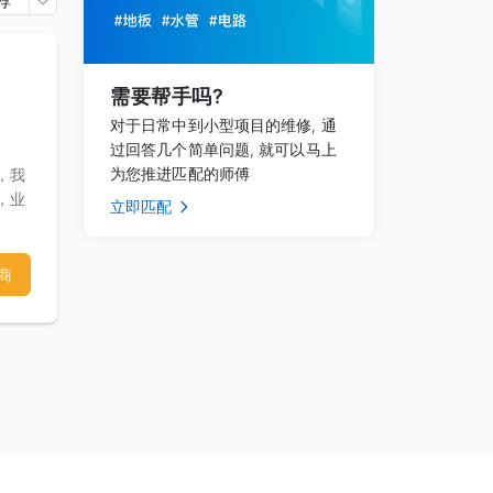
荐
需要帮手吗?
对于日常中到小型项目的维修, 通
过回答几个简单问题, 就可以马上
为您推进匹配的师傅
，我
，业
立即匹配
心才能
商
标中
，专
施工
试，
地安
道，
增加
的企业
很多