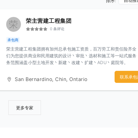
自动推
排序:
荣主营建工程集团
荣
0 条评论
承包商
荣主营建工程集团拥有加州总承包施工资质，百万劳工和责任险齐全
们为您提供商业和民用建筑的设计丶审批丶选材和施工等一站式服务
务范围涵盖小型土地开发丶新建丶改建丶扩建丶ADU丶庭院等。
www.ggdecor.com 荣主营建的企业文化是：爱心（love), 专注
（Focus), 诚信（Integrity) 1丶建筑行业水平参差不齐，唯有凭爱
联系承包
San Bernardino, Chin, Ontario
做诚实事，我们承诺与“荣主营建”合作，不会出现偷工减料丶低价竞
途加价丶质量粗糙丶售后无回应甚至无售后等问题 2丶我们永远相信
业的技术加上专业的队伍才能做专业的事情，多年来我们一直专注于
品质的提高和控制，专注施工技术的改进，专注于新材料的挖掘和尝
更多专家
专注于施工周期的有效管理，专注于团队建设，专注于施工人员和工
全管理，唯有专注才能专业 3丶诚信是企业发展的根基，诚信是单行
没有诚信就是死路，我们说到做到信守承若，若是自身原因造成成本
利润降低甚至赔钱我们都要为客户服务到底 我们一直坚持信守自己
文化，仅仅五年多的时间，我们的业务从住宅发展到商业，并扩展到