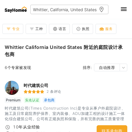
专业
工种
语言
执照
服务
Whittier California United States 附近的庭院设计承
包商
6个专家被发现
排序:
自动推荐
时代建筑公司
2 条评论
Premium
实名认证
承包商
时代建筑公司(Times Construction Inc)是专业从事户外庭院设计、
施工及日常庭院养护保养、室内装修、ADU加建工程的设计施工一体
化综合建筑公司。公司有正规执照和保险，并有完善的施工质量管理
体系，多年从业经验和案例。以创意设计为先，结合时尚风格的设
10年从业经验
计，并可以根据客户的要求，一步步细化调整设计和材料选用，满足
联系承包商