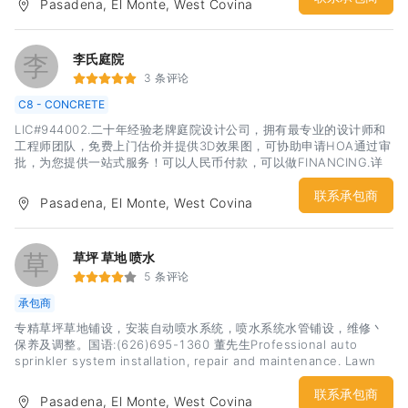
Pasadena, El Monte, West Covina
客户预算，达到最佳性价比。 公司创始人李杰先生是专业资深人士，
从业近三十年，涉足景观工程设计和大型景观工程施工管理，曾承建
广州2010年亚运会主会场景观工程，拥有极为丰富的项目施工和管理
经验，引领公司团队走创意设计的时尚风格，精细管理工程质量，深
李
李氏庭院
受客户的欢迎。 我们可以讲中文和英文。 主要服务内容：庭院、装修
3 条评论
工程、房屋加建、专业设计、施工 Landscape,House
C8 - CONCRETE
finishing,ADU,Pro design & construction 时尚设计 以创意设计为
先，结合时尚风格，在设计阶段就可以帮助客户完成材料选用及预算
LIC#944002.二十年经验老牌庭院设计公司，拥有最专业的设计师和
分配和看到最终效果。 室内装修及庭院工程 致力于满足我们客户的装
工程师团队，免费上门估价并提供3D效果图，可协助申请HOA通过审
修和庭院设计方面的需求，一直将最好的作品呈现给客户 庭院养护和
批，为您提供一站式服务！可以人民币付款，可以做FINANCING.详
保养打理养护庭院可不仅仅就是定期割草地哦！提供最专业和最全面
情请来电咨询！中文服务电话：6265505541微信：9099916677
的庭
联系承包商
Pasadena, El Monte, West Covina
草
草坪 草地 喷水
5 条评论
承包商
专精草坪草地铺设，安装自动喷水系统，喷水系统水管铺设，维修丶
保养及调整。国语:(626)695-1360 董先生Professional auto
sprinkler system installation, repair and maintenance. Lawn
placement and planting.English:(626)780-5122
Aaronhttp://www.jetlawn.com
联系承包商
Pasadena, El Monte, West Covina