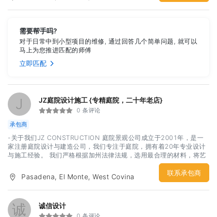
需要帮手吗?
对于日常中到小型项目的维修, 通过回答几个简单问题, 就可以
马上为您推进匹配的师傅
立即匹配
J
JZ庭院设计施工 {专精庭院，二十年老店}
0 条评论
承包商
-关于我们JZ CONSTRUCTION 庭院景观公司成立于2001年，是一
家注册庭院设计与建造公司，我们专注于庭院，拥有着20年专业设计
与施工经验。 我们严格根据加州法律法规，选用最合理的材料，将艺
术设计与实用主义相结合，致力于为您打造一个安全、舒适、美观的
庭院。-庭院设计我们根据不同的客户，不同的场地，不同的需求，我
联系承包商
Pasadena, El Monte, West Covina
们为每一个客户量身定制独一无二的设计。我们使用 3D 渲染效果图
来展示最终的设计效果，这样可以使您最直观的感受到庭院未来的样
子。​-工程施工我们是一家注册景观设计建造公司，获得完全许可并拥
诚
诚信设计
有加州执照。 我们拥有20年的专业施工经验，并拥有一批经过完整培
0 条评论
训的可靠员工，以实现我们的项目，达到尽善尽美。-服务我们将帮助