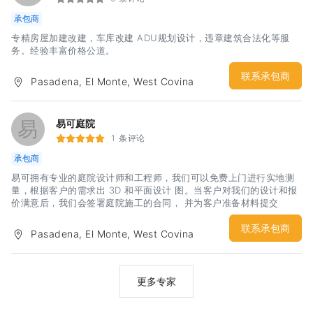
您解决所有与院子相关的一切问题，无论是社区申请还是城市审批，
承包商
我们都会严格按照加州法律和程序执行。-施工内容包括：庭院设计，
庭院施工，旧院改造，排水及灌溉系统，水泥地，铺砖，假草坪，水
专精房屋加建改建，车库改建 ADU规划设计，违章建筑合法化等服
幕墙，BBQ烤炉台，泳池，鱼池，迷你高尔夫，凉亭，火炉，矮墙，
务。经验丰富价格公道。
绿化种植等。{欢迎致电}设计咨询：626-522-6995施工工程：626-
833-8474微信：jzlandscapedesign网站：
联系承包商
Pasadena, El Monte, West Covina
易
易可庭院
1 条评论
承包商
易可拥有专业的庭院设计师和工程师，我们可以免费上门进行实地测
量，根据客户的需求出 3D 和平面设计 图。当客户对我们的设计和报
价满意后，我们会签署庭院施工的合同， 并为客户准备材料提交
HOA 物业庭院施工申请。整个过程中，我们会和 客户保持良好的沟
通，和客户推敲每一个细节，施工的时候，我们会帮 客户监工，时刻
联系承包商
Pasadena, El Monte, West Covina
保证工程的质量。
更多专家