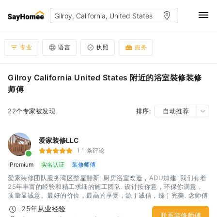
专业
语言
执照
服务
Gilroy California United States 附近的浴室裝修装修
师傅
22个专家被发现
排序:
自动推荐
爱家装修LLC
11 条评论
Premium
实名认证
装修师傅
爱家装修团队服务湾区整屋翻新, 厨房浴室改造，ADU加建. 我们有着
25年丰富的经验和精工求细的施工团队. 设计按你意，环保你满意，
质量显诚意。最好的价位，最高的享受，源于诚信，臻于完美. 念师傅
电话：4088592318
25年从业经验
联系装修师傅