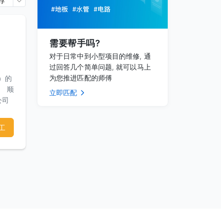
荐
需要帮手吗?
对于日常中到小型项目的维修, 通
过回答几个简单问题, 就可以马上
为您推进匹配的师傅
）的
。 顺
立即匹配
公司
工
屋顶
括：
的人
屋顶
年到
内为您
益漏