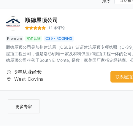
自动推
排序:
顺德屋顶公司
11 条评论
Premium
实名认证
C39 - ROOFING
顺德屋顶公司是加州建筑局（CSLB）认证建筑屋顶专项执照（C-39
屋顶工程公司，也是洛杉矶唯一家及材料供应和屋顶工程一体的公司
德屋顶公司坐落于South El Monte, 是数十家美国厂家指定经销商。
仓库内出售多种屋顶系统的材料，包括沥青瓦（Shingle），泥土瓦
5年从业经验
（Tiles），平顶卷材料（Torchdown Capsheet）,排风系统
联系屋顶
West Covina
（Ventilation）, 防水涂料（Roof Coating），屋顶工具（Roofing
Tools），和屋顶辅助材料，为您提供一站式的屋顶采购体验。 顺德
公司工程部是加州建筑局认证屋顶工程公司，承接多种屋顶项目。包
沥青瓦，泥土瓦，平顶，天台和阳台防水。各项工程均提供3年以上
工和材料质保。并且顺德屋顶公司和American Standing
更多专家
Coating（ASC）公司达成战略合作，成为ASC指定工程公司。顺德
完成的屋顶防水涂料项目，ASC公司和顺的屋顶公司双方会给出10
20年不等的材料人工质保。ACS将您的房屋地址录入系统在质保期
修复所有除人为损坏和自然灾害意外的所有落水问题。彻底解决平顶