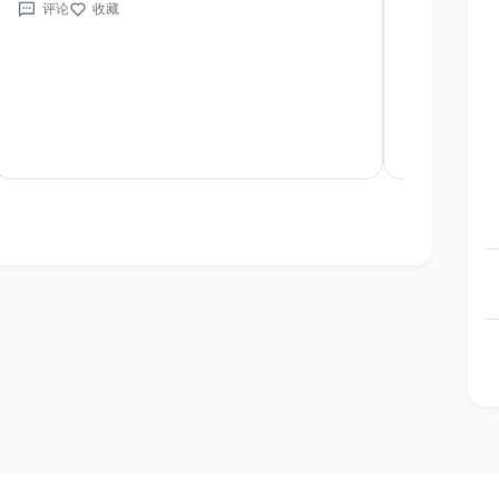
评论
收藏
评论
收
做，他说做工很细致，连我们家的烟囱都帮我们
hold了很
涂上颜色了，价格也挺实惠的，还送了我公公一
果他们有什
些我不大清楚是屋檐用的雨水朝还是什么的东西
可以打个电
呢，最后还帮我们把垃圾清的干干净的走了。
半个小时车