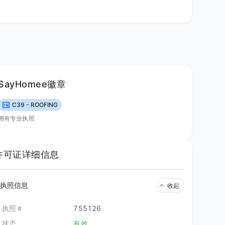
SayHomee徽章
C39 - ROOFING
拥有专业执照
许可证详细信息
矶华人资讯网
0 评论
执照信息
收起
。他们之前三番五次的打电话和我
执照＃
755126
ppointment. 到了约定的时间，我去
来，我打电话到他们公司，他们让我
状态
有效