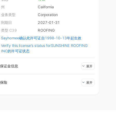
藏
久，然后告诉我他们那天来不了！！如
州
California
么紧急情况来不了我也能理解，可总
业务类型
Corporation
话给我吧。我也是从单位请假，开了
回来的。这样的公司最好避免！
到期日
2027-01-31
类型 C39
ROOFING
Sayhomee确认此许可证自1998-10-13年起生效
Verify this license's status for
SUNSHINE ROOFING
INC的许可证状态
保证金信息
展开
保险
展开