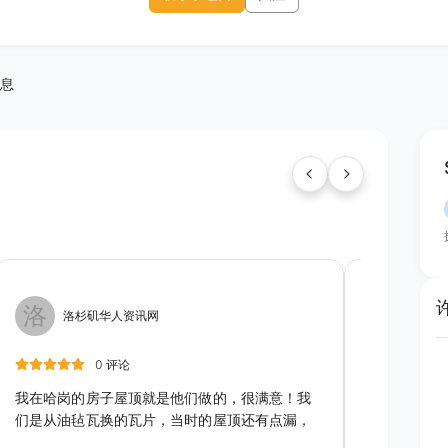
息
洛
洛
洛杉矶华人资讯网
洛杉
0 评论
我在哈岗的房子屋顶就是他们做的，很满意！我
强烈不推荐
们是从油毡瓦换的瓦片，当时的屋顶还有点漏，
confirm a
我公公是做建筑装修的，他每天都在旁边看他们
了，他们没