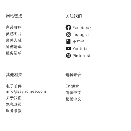
解决了。 首先是建议把面向后院的门改
为窗户， 这样就解决了外高内低容易进
水的问题。 其次又大胆重新设计卧室，
网站链接
关注我们
使得原来的两个半卧室（其中一个没有
壁橱），成为三个完整的卧室， 面积也
家装攻略
Facebook
调整得非常合适。此外， 把卫生间得下
灵感图片
Instagram
水重新做。 也解决了第二个困扰多年得
师傅入驻
小红书
问题。 根据朱师傅和曹师傅得建议， 买
师傅清单
Youtube
了非常价廉物美得瓷砖， 铺在走廊和卫
服务清单
Pinterest
生间。因为选的瓷砖大而颜色柔和， 看
起来像是一体的大理石，非常漂亮。在
卫生间，在淋浴房得两角用大理石片做
其他相关
选择语言
了两三角台，用来放洗发水，香波等物
品。由于两个卫生间得进水管多年失
电子邮件:
English
修， 这次也换新的。这个工程两个师傅
info@sayhomee.com
简体中文
整整做了一个多月才完成。 当我把出租
关于我们
繁體中文
广告和照片挂到网上，三天就有人来看
隐私政策
房， 第一个看房的人马上就喜欢上了，
服务条款
马上就要下订金租。 当时，院子里面的
建筑垃圾还没完全清理完毕。 再次感谢
朱师傅和曹师傅。