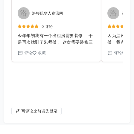
洛
洛
洛杉矶华人资讯网
洛杉矶
0 评论
今年年初我有一个出租房需要装修， 于
因为点评我选
是再次找到了朱师傅， 这次需要装修三
傅，我点评
个卧室和两个厕所，工程浩大。尤其是
评论
收藏
评论
收
两个卧室都是面向后院，有玻璃门， 由
于前任的屋主把室外打了水泥地， 几乎
跟室内的地板在一个水平线上， 所以这
几年，每逢大雨， 都会有水流到室内。
这个问题一直困扰我。另外主卧的卫生
间极小， 而主卧瘦长， 我一直也在考虑
如何扩大主卧卫生间的面积， 也没有想
到更好的方案，我也咨询过很多装修方
面的专业人士。 每个人的建议都无法让
写评论之前请先登录
我满意。 朱师傅来看过以后， 我把我的
要求告诉他， 他给我一个非常开脑洞的
建议， 把困扰我多时的问题非常完美的