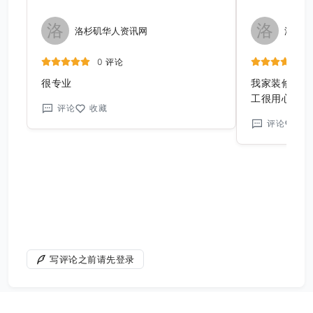
洛
洛
洛杉矶华人资讯网
洛杉矶
0 评论
很专业
我家装修就是
工很用心。价
评论
收藏
装修我还会找
评论
收
写评论之前请先登录