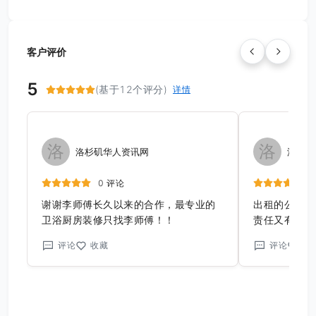
客户评价
5
(基于12个评分)
详情
洛
洛
洛杉矶华人资讯网
洛杉矶
0 评论
谢谢李师傅长久以来的合作，最专业的
出租的公寓在
卫浴厨房装修只找李师傅！！
责任又有效率
新厨房卫浴及
评论
收藏
评论
收
工。也让租客
队值得推荐和信