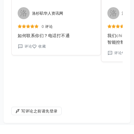
洛
洛
洛杉矶华人资讯网
洛杉矶
0 评论
如何联系你们？电话打不通
我们chino 
智能控制的灯
评论
收藏
上！我妈妈很
评论
收
统，后院的小
题了！设计的
特别高！强烈
写评论之前请先登录