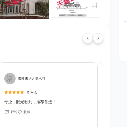
洛
洛
洛杉矶华人资讯网
洛杉
0 评论
专业，眼光独到，推荐首选！
我们这个案子
店设计又特别
评论
收藏
必须说Caro
评论
收
业主的要求也
工地确保在