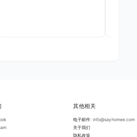
通.This proje
of challenge
complicated.
attitude and
to accommod
could. At th
construction 
before inspe
inspector.
们
其他相关
ook
电子邮件: info@sayhomee.com
ram
关于我们
隐私政策