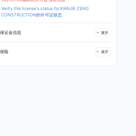
Verify this license's status for
XIANJIE ZENG
CONSTRUCTION的许可证状态
保证金信息
展开
保险
展开
洛
矶华人资讯网
洛杉矶华人资讯网
0 评论
0 评论
才刚开始就遇到了Covid,这个连锁
价格合理，出图速度快快速处理
复杂,中间遇到了很多的困难. 但是
我身边需要的朋友！
lyn的态度跟执行非常的负责到位,对
藏
评论
收藏
是尽力配合. 在最后阶段他甚至睡在
检查前一切完成并能够与官员沟