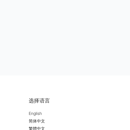
ct is done during Covid with lots
 and the store design is very
 However, Carolyn deliver it. Her
 execution is responsible and try
ate the owner as more as she
e final stage she even sleep in the
site to ensure all job is done
ction and walk through with the
选择语言
English
简体中文
繁體中文