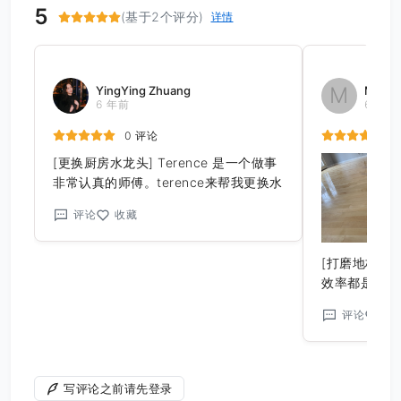
5
(基于2个评分)
详情
M
YingYing Zhuang
Mike 
6 年前
6 年前
0 评论
[更换厨房水龙头] Terence 是一个做事
非常认真的师傅。terence来帮我更换水
龙，过程效率很快， 安装完成后还主动
评论
收藏
帮我处理旧水龙头垃圾。而且顺便解答
我一些即将想改装的工程问题， 和家里
一些需要fix的问题。他都十分耐心一一
[打磨地板，
解答包括报价很仔细价格公道。后续服
效率都是杠杆
务也是十分周到！十分感谢遇到terence
效果，是我公
评论
收
这样的师傅！
写评论之前请先登录