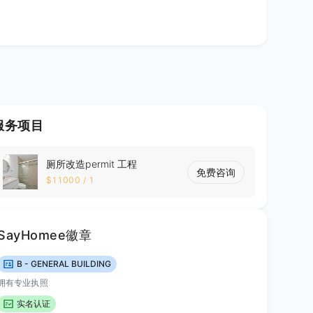
服务项目
厕所改造permit 工程
免费咨询
$11000
/
1
SayHomee徽章
B - GENERAL BUILDING
拥有专业执照
实名认证