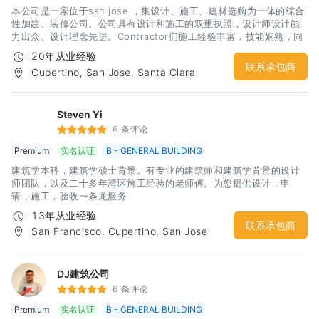
本公司是一家位于san jose ，集设计、施工、建材选购为一体的综合
性加建、装修公司。公司具有设计和施工的双重执照，设计师设计能
力出众、设计理念先进。Contractor们施工经验丰富，技能娴熟，同
时熟悉city code，能够快速用过inspection。本公司本着服务至上的
20年从业经验
原则，为湾区的广大用户提供了近20年的房屋装修改造服务。 通过多
联系承包商
Cupertino, San Jose, Santa Clara
年坚持不懈的努力，我们与很多知名的建材家居厂商也建立了合作关
系，同时在办公室设置了相关产品的show room，目的就是为了给用
户提供一站式的贴心服务，让用户能够不再为繁琐的家装工程而烦
恼，不在为每一个工程阶段寻找合适人选而头痛，不在为施工质量潜
Steven Yi
在风险而承担压力。Top Click Builder & Design ，向您提供贴心的
6 条评论
服务。希望有兴趣的广大客户，欢迎来电咨询，我们提供免费报价咨
Premium
实名认证
B - GENERAL BUILDING
询服务。
建筑学本科，建筑学硕士背景。有专业的建筑师和建筑学背景的设计
师团队，以及二十多年湾区施工经验的老师傅。为您提供设计，申
请，施工，验收一条龙服务
13年从业经验
联系承包商
San Francisco, Cupertino, San Jose
DJ建筑公司
6 条评论
Premium
实名认证
B - GENERAL BUILDING