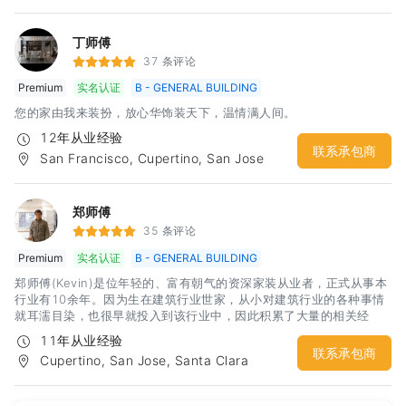
丁师傅
37 条评论
Premium
实名认证
B - GENERAL BUILDING
您的家由我来装扮，放心华饰装天下，温情满人间。
12年从业经验
联系承包商
San Francisco, Cupertino, San Jose
郑师傅
35 条评论
Premium
实名认证
B - GENERAL BUILDING
郑师傅(Kevin)是位年轻的、富有朝气的资深家装从业者，正式从事本
行业有10余年。因为生在建筑行业世家，从小对建筑行业的各种事情
就耳濡目染，也很早就投入到该行业中，因此积累了大量的相关经
验。曾在中国大陆曾经参与过大型隧道和桥梁的工程施工工作，因此
11年从业经验
对施工的团队合作和组织工作具有相当心得。这样的经历让郑师傅在
联系承包商
Cupertino, San Jose, Santa Clara
提高团队工作效率方面有了很好的体会，更让郑师傅在保证自己团队
施工工期和质量方面有了很坚实的基础。郑师傅在湾区范围内各个城
市均有工程经验，能够比较好的处理city的各项检查。