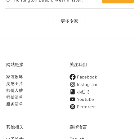
受住宅及办公场所的设计要求。我们也同时拥有物美价廉的家俱源。
Anaheim
中文客服: (714) 206-8601微信ID: merakiid微信公众号：
merakiofficalid网址：
https://www.merakiinteriordesigns.com/Yelp:
更多专家
https://www.yelp.com/biz/meraki-interior-designs-irvine-6
网站链接
关注我们
家装攻略
Facebook
灵感图片
Instagram
师傅入驻
小红书
师傅清单
Youtube
服务清单
Pinterest
其他相关
选择语言