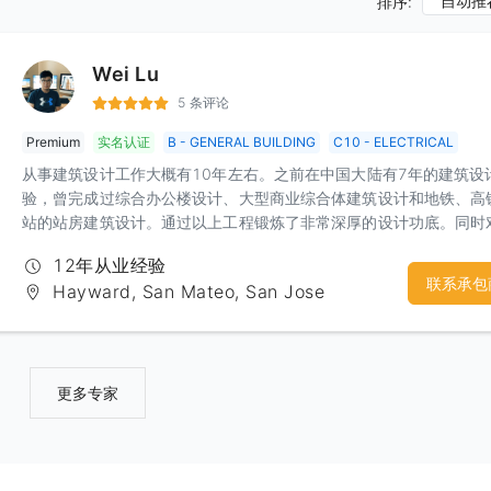
自动推
排序:
Wei Lu
5 条评论
Premium
实名认证
B - GENERAL BUILDING
C10 - ELECTRICAL
从事建筑设计工作大概有10年左右。之前在中国大陆有7年的建筑设
验，曾完成过综合办公楼设计、大型商业综合体建筑设计和地铁、高
站的站房建筑设计。通过以上工程锻炼了非常深厚的设计功底。同时
不同性质的建筑具有非常敏锐的设计思路和出发点。建筑内部的空间
12年从业经验
和变化也具备一定的实力。目前在北美从事家建行业的建筑设计，通
联系承包
Hayward, San Mateo, San Jose
定的经验积累，对于湾区各个city的code和要求也逐渐了然于胸。因
合以前的设计功底，可以快速的设计出合理的建筑方案，并较高效的
到 building permit。
更多专家