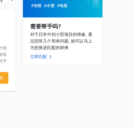
荐
需要帮手吗?
对于日常中到小型项目的维修, 通
过回答几个简单问题, 就可以马上
为您推进匹配的师傅
计经
铁车
立即匹配
对于
营造
过一
商
此结
申请