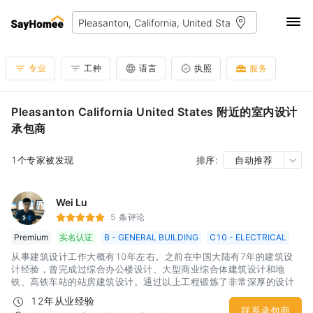
专业
工种
语言
执照
服务
Pleasanton California United States 附近的室内设计
承包商
1个专家被发现
排序:
自动推荐
Wei Lu
5 条评论
Premium
实名认证
B - GENERAL BUILDING
C10 - ELECTRICAL
从事建筑设计工作大概有10年左右。之前在中国大陆有7年的建筑设
计经验，曾完成过综合办公楼设计、大型商业综合体建筑设计和地
铁、高铁车站的站房建筑设计。通过以上工程锻炼了非常深厚的设计
功底。同时对于不同性质的建筑具有非常敏锐的设计思路和出发点。
12年从业经验
建筑内部的空间营造和变化也具备一定的实力。目前在北美从事家建
联系承包商