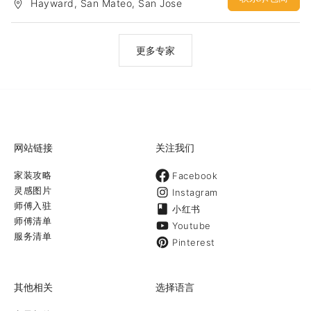
Hayward, San Mateo, San Jose
行业的建筑设计，通过一定的经验积累，对于湾区各个city的code和
要求也逐渐了然于胸。因此结合以前的设计功底，可以快速的设计出
合理的建筑方案，并较高效的申请到 building permit。
更多专家
网站链接
关注我们
家装攻略
Facebook
灵感图片
Instagram
师傅入驻
小红书
师傅清单
Youtube
服务清单
Pinterest
其他相关
选择语言