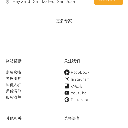
Hayward, San Mateo, San Jose
行业的建筑设计，通过一定的经验积累，对于湾区各个city的code和
要求也逐渐了然于胸。因此结合以前的设计功底，可以快速的设计出
合理的建筑方案，并较高效的申请到 building permit。
更多专家
网站链接
关注我们
家装攻略
Facebook
灵感图片
Instagram
师傅入驻
小红书
师傅清单
Youtube
服务清单
Pinterest
其他相关
选择语言