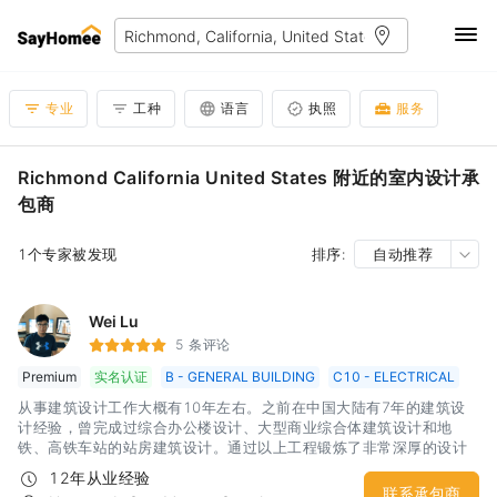
专业
工种
语言
执照
服务
Richmond California United States 附近的室内设计承
包商
1个专家被发现
排序:
自动推荐
Wei Lu
5 条评论
Premium
实名认证
B - GENERAL BUILDING
C10 - ELECTRICAL
从事建筑设计工作大概有10年左右。之前在中国大陆有7年的建筑设
计经验，曾完成过综合办公楼设计、大型商业综合体建筑设计和地
铁、高铁车站的站房建筑设计。通过以上工程锻炼了非常深厚的设计
功底。同时对于不同性质的建筑具有非常敏锐的设计思路和出发点。
12年从业经验
建筑内部的空间营造和变化也具备一定的实力。目前在北美从事家建
联系承包商