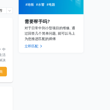
荐
需要帮手吗?
对于日常中到小型项目的维修, 通
过回答几个简单问题, 就可以马上
为您推进匹配的师傅
立即匹配
丶中
生活
解决
务
s提
商
渲染