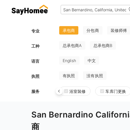
承包商
分包商
装修师傅
专业
总承包商A
总承包商B
工种
English
中文
语言
有执照
没有执照
执照
服务
浴室裝修
车库门更换
San Bernardino Calif
商