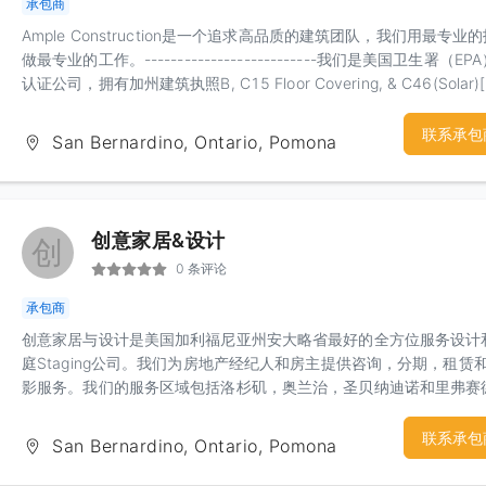
承包商
Ample Construction是一个追求高品质的建筑团队，我们用最专业
做最专业的工作。--------------------------我们是美国卫生署（EP
认证公司，拥有加州建筑执照B, C15 Floor Covering, & C46(Solar)[l
1001313]Microbial Remediation Licence 微生物清除执照[lic#
226248 ]--------------------------我们从2012年开始到现在，公
联系承包
San Bernardino, Ontario, Pomona
最初的一个人到现在超过50人的团队强大的团队给与了我们最大的
们以精益求精，价格公道，技术一流和质量过硬作为我们团队的第一
则。我们为您提供免费的上门估价并提供基础的室内设计和改装意见
赖我们将会是您最佳的选择，有意者可以致电，请让我们为您制备最
创意家居&设计
创
的幸福之家～--------------------------主营业务：室内设计，政府
0 条评论
灾害清洁，消毒除味房屋改造，建筑开发，环境检测，太阳能安装-----
-------------------装修业务包括：地板地砖，隔音隔热，防水处理
承包商
喷漆，门窗改换，水电焊接，浴室厨房，壁橱组装，新建扩建，垃圾
创意家居与设计是美国加利福尼亚州安大略省最好的全方位服务设计
理，--------------------------接受各种房屋保险理赔， 国家环保署
庭Staging公司。我们为房地产经纪人和房主提供咨询，分期，租赁
（EPA）认证施工，-火灾
影服务。我们的服务区域包括洛杉矶，奥兰治，圣贝纳迪诺和里弗赛
县。我们的顾问拥有设计学位，并在该领域拥有20多年的经验。我
开始到结束为您提供帮助。通过我们的Staging服务，您将获得最佳
联系承包
San Bernardino, Ontario, Pomona
屋外观。我们可以帮助您为您的家庭确定一个全新的自定义外观，并
您创建想法，使每个房间更具功能性。我们的团队由经验丰富的团队