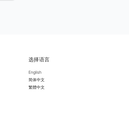
楼。
问为
工
和独
，艺
有这
室内
地
选择语言
English
简体中文
繁體中文