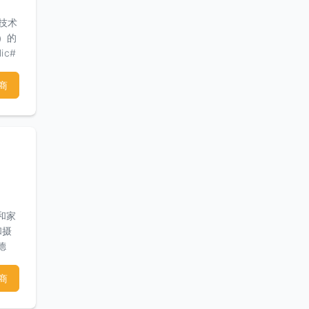
的技术
A）的
ic#
司从
商
信心我
准
。信
完美
审图，
--
，油漆
处
和家
和摄
德
们将从
的房
商
指导
组