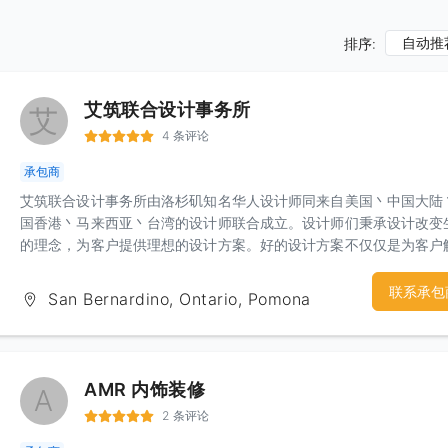
自动推
排序:
艾筑联合设计事务所
艾
4 条评论
承包商
艾筑联合设计事务所由洛杉矶知名华人设计师同来自美国丶中国大陆
国香港丶马来西亚丶台湾的设计师联合成立。设计师们秉承设计改变
的理念，为客户提供理想的设计方案。好的设计方案不仅仅是为客户
问题，同时是为客户提供了一个多功能的解决方案。艾筑联合设计事
所，是您在美置业，投资，地产增值的优选伙伴！微信号：idudesign
联系承包
San Bernardino, Ontario, Pomona
供服务明细：1. 室内设计2. 空间设计3. 平面设计4. 建筑报图5. 3D
6. 家具挑选7. 建材挑选建议8. 色彩搭配
AMR 内饰装修
A
2 条评论