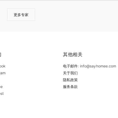
成，他们将利用他们的经验精心高效地工作。此外，我们才华横溢的
Stager们将把您的家装饰的不仅看上去并且住起来的体验也更上一层
更多专家
我们还有园艺师帮助提供更好的园艺设计点子并且实施。还有颜色顾
您提供油漆的选择和地板建议。最后我们通过专业摄影师的照片完成
作，让您的家庭看起来更加的好看。您可以通过我们选择到各种面料
特的家居产品。凭借我们各种成熟的制造商与提供商，您可以从地毯
术品，定制沙发，艺术感家具以及装饰品等中选择您中意的产品。所
一切以及我们的设计服务，我们都能为您提供一站式服务，满足您的
设计需求。您在寻找家庭Staging服务吗？因为我们是#1所以您来对
们
其他相关
ook
电子邮件: info@sayhomee.com
ram
关于我们
隐私政策
be
服务条款
est