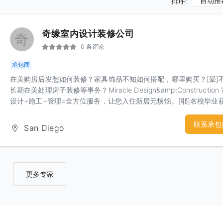
自动推
排序:
奇缘室内设计装修公司
奇
0 条评论
承包商
在美购房后发愁如何装修？家具饰品不知如何搭配，哪里购买？[晕]
长期在美处理房子装修等事务？Miracle Design&amp;Construction
设计+施工+管理=全方位服务，让您入住新居无烦恼。[耶]名校毕业
设计师，从风格到布局到软装配饰精心为您挑选。3D全景效果图让
设计到装修无风险。擅长各种设计风格，我们为您量身定制属于您的
联系承包
San Diego
家。
更多专家