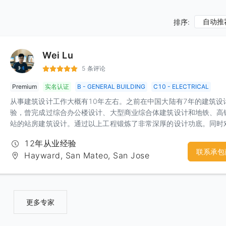
自动推
排序:
Wei Lu
5 条评论
Premium
实名认证
B - GENERAL BUILDING
C10 - ELECTRICAL
从事建筑设计工作大概有10年左右。之前在中国大陆有7年的建筑设
验，曾完成过综合办公楼设计、大型商业综合体建筑设计和地铁、高
站的站房建筑设计。通过以上工程锻炼了非常深厚的设计功底。同时
不同性质的建筑具有非常敏锐的设计思路和出发点。建筑内部的空间
12年从业经验
和变化也具备一定的实力。目前在北美从事家建行业的建筑设计，通
联系承包
Hayward, San Mateo, San Jose
定的经验积累，对于湾区各个city的code和要求也逐渐了然于胸。因
合以前的设计功底，可以快速的设计出合理的建筑方案，并较高效的
到 building permit。
更多专家