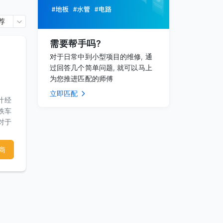
荐
需要帮手吗?
对于日常中到小型项目的维修, 通
过回答几个简单问题, 就可以马上
为您推进匹配的师傅
立即匹配
计经
铁车
对于
营造
过一
商
此结
申请