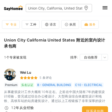
专业
工种
语言
执照
服务
Union City California United States 附近的室内设计
承包商
1个专家被发现
排序:
自动推荐
Wei Lu
5 条评论
Premium
实名认证
B - GENERAL BUILDING
C10 - ELECTRICAL
从事建筑设计工作大概有10年左右。之前在中国大陆有7年的建筑设
计经验，曾完成过综合办公楼设计、大型商业综合体建筑设计和地
铁、高铁车站的站房建筑设计。通过以上工程锻炼了非常深厚的设计
功底。同时对于不同性质的建筑具有非常敏锐的设计思路和出发点。
12年从业经验
建筑内部的空间营造和变化也具备一定的实力。目前在北美从事家建
联系承包商