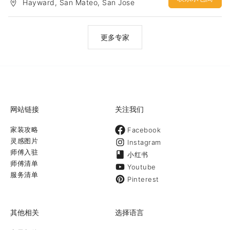
Hayward, San Mateo, San Jose
行业的建筑设计，通过一定的经验积累，对于湾区各个city的code和
要求也逐渐了然于胸。因此结合以前的设计功底，可以快速的设计出
合理的建筑方案，并较高效的申请到 building permit。
更多专家
网站链接
关注我们
家装攻略
Facebook
灵感图片
Instagram
师傅入驻
小红书
师傅清单
Youtube
服务清单
Pinterest
其他相关
选择语言