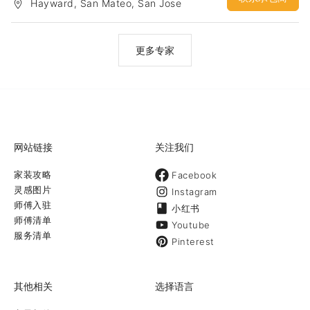
Hayward, San Mateo, San Jose
行业的建筑设计，通过一定的经验积累，对于湾区各个city的code和
要求也逐渐了然于胸。因此结合以前的设计功底，可以快速的设计出
合理的建筑方案，并较高效的申请到 building permit。
更多专家
网站链接
关注我们
家装攻略
Facebook
灵感图片
Instagram
师傅入驻
小红书
师傅清单
Youtube
服务清单
Pinterest
其他相关
选择语言