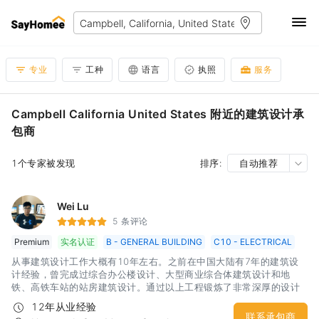
专业
工种
语言
执照
服务
Campbell California United States 附近的建筑设计承
包商
1个专家被发现
排序:
自动推荐
Wei Lu
5 条评论
Premium
实名认证
B - GENERAL BUILDING
C10 - ELECTRICAL
从事建筑设计工作大概有10年左右。之前在中国大陆有7年的建筑设
计经验，曾完成过综合办公楼设计、大型商业综合体建筑设计和地
铁、高铁车站的站房建筑设计。通过以上工程锻炼了非常深厚的设计
功底。同时对于不同性质的建筑具有非常敏锐的设计思路和出发点。
12年从业经验
建筑内部的空间营造和变化也具备一定的实力。目前在北美从事家建
联系承包商