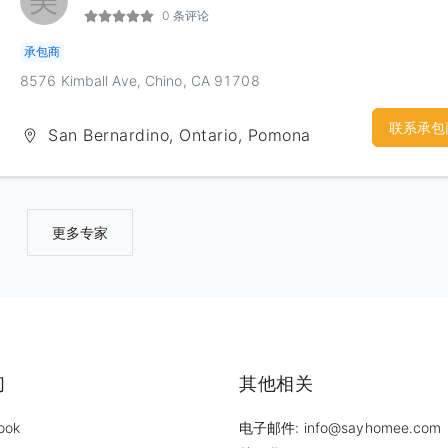
美
0 条评论
调）、电气和管路系统的设计图纸我们承诺为客户提供定制绘图服务
保证合理的价格！我们乐意利用工作以外的时间和精力，以最短的时
承包商
您设计出完美的建筑施工图纸。如果您有任何需求，请拨打免费报价
8576 Kimball Ave, Chino, CA 91708
话：(909)529-1165
联系承包
San Bernardino, Ontario, Pomona
更多专家
们
其他相关
ook
电子邮件: info@sayhomee.com