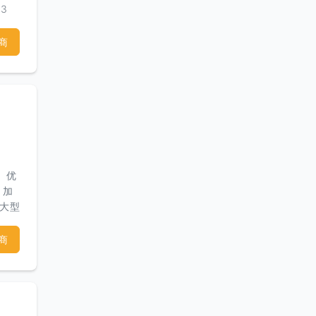
3
商
、优
 加
在大型
计及
范和
商
过审
附属
化，
修复
通空