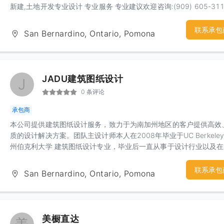
新建,土地开发专业设计 专业服务 专业建议欢迎咨询:(909) 605-311
联系承包
San Bernardino, Ontario, Pomona
JADU建筑图纸设计
J
0 条评论
承包商
本公司提供建筑图纸设计服务，致力于为南加州地区的客户提供高效
质的设计解决方案。团队主设计师本人在2008年毕业于UC Berkeley
州伯克利大学 建筑图纸设计专业，毕业后一直从事于设计行业以及
建筑设计公司累计多年工作经验。我们的主要专长是住宅施工图纸设
与各市/县政府的图纸审批服务。我们深入了解南加州地区的建筑规
联系承包
San Bernardino, Ontario, Pomona
审批流程，可以高效地与政府部门进行沟通，并确保图纸能够顺利通
批。以下是我们的业务内容：1）新建/加建图纸设计2）ADU/JADU
住宅单位（Accessory Dwelling Units）图纸设计3）违章建筑合法
Legalize图纸设计4）土地规划设计图，3D渲染图5）大麻屋/火烧屋
美橱直达
图6）结构工程图，Title24能源报告7）MEP工程图：提供机械（暖