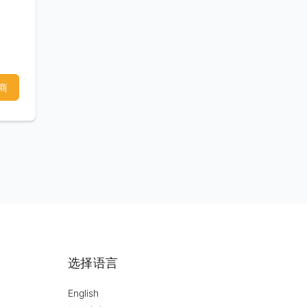
，并
间为
电
商
选择语言
English