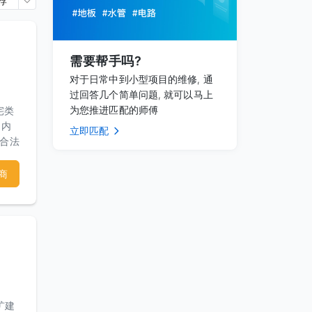
荐
需要帮手吗?
对于日常中到小型项目的维修, 通
过回答几个简单问题, 就可以马上
为您推进匹配的师傅
宅类
丶内
立即匹配
的合法
们与
商
！
扩建