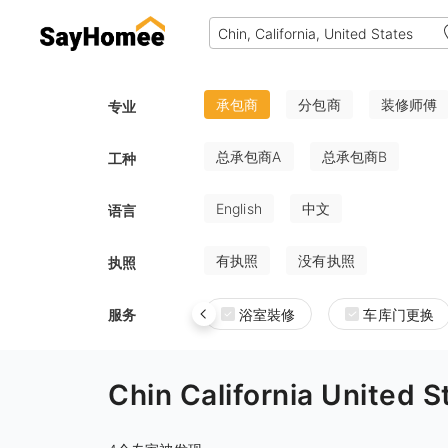
承包商
分包商
装修师傅
专业
总承包商A
总承包商B
工种
English
中文
语言
有执照
没有执照
执照
服务
浴室裝修
车库门更换
Chin California Uni