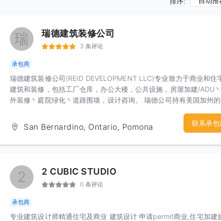
自动推
排序:
瑞德建筑装修公司
瑞
3 条评论
承包商
瑞德建筑装修公司(REID DEVELOPMENT LLC)专业致力于商业和住
建筑和装修，包括工厂仓库，办公大楼，公共设施，房屋加建/ADU
外装修丶庭院绿化丶道路围墙，设计咨询。 瑞德公司持有美国加州
建商执照B#1055785和百万美元责任险。 公司网址：
www.reiddevelop.com. 我们的房屋建造或装修价格合理公道。 我
联系承包
San Bernardino, Ontario, Pomona
客户丶设计师丶建筑师紧密合作，保障质量丶工期和预算。 免费估价
联系人：刘先生 电话：909-900-7668 微信：1260325792
Email:Lance@reiddevelop.com
2 CUBIC STUDIO
2
0 条评论
承包商
专业建筑设计师精通住宅及商业 建筑设计 申请permit商业,住宅加建