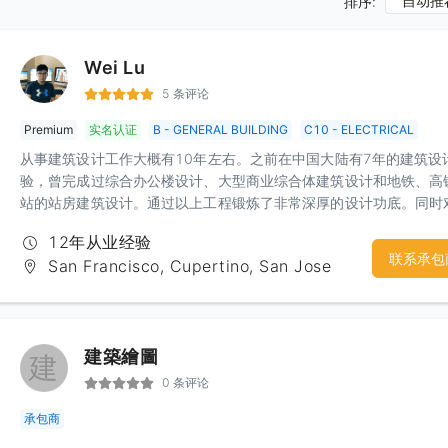
自动推
排序:
Wei Lu
5 条评论
Premium
实名认证
B - GENERAL BUILDING
C10 - ELECTRICAL
从事建筑设计工作大概有10年左右。之前在中国大陆有7年的建筑设
验，曾完成过综合办公楼设计、大型商业综合体建筑设计和地铁、高
站的站房建筑设计。通过以上工程锻炼了非常深厚的设计功底。同时
不同性质的建筑具有非常敏锐的设计思路和出发点。建筑内部的空间
12年从业经验
和变化也具备一定的实力。目前在北美从事家建行业的建筑设计，通
联系承包
San Francisco, Cupertino, San Jose
定的经验积累，对于湾区各个city的code和要求也逐渐了然于胸。因
合以前的设计功底，可以快速的设计出合理的建筑方案，并较高效的
到 building permit。
建築繪圖
建
0 条评论
承包商