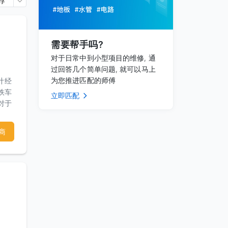
荐
需要帮手吗?
对于日常中到小型项目的维修, 通
过回答几个简单问题, 就可以马上
为您推进匹配的师傅
计经
铁车
立即匹配
对于
营造
过一
商
此结
申请